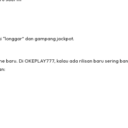
i “longgar” dan gampang jackpot.
e baru. Di OKEPLAY777, kalau ada rilisan baru sering ba
an: