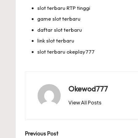
slot terbaru RTP tinggi
game slot terbaru
daftar slot terbaru
link slot terbaru
slot terbaru okeplay777
Okewod777
View All Posts
Post
Previous Post