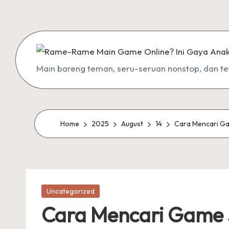
Skip
to
content
R
Main bareng teman, seru-seruan nonstop, dan teta
a
m
Home
2025
August
14
Cara Mencari Ga
e
-
R
Posted
Uncategorized
a
in
Cara Mencari Game S
m