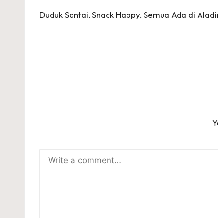
navigation
Duduk Santai, Snack Happy, Semua Ada di Aladi
Y