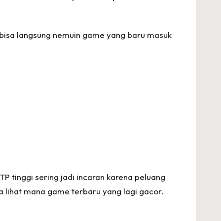
n bisa langsung nemuin game yang baru masuk
 tinggi sering jadi incaran karena peluang
a lihat mana game terbaru yang lagi gacor.