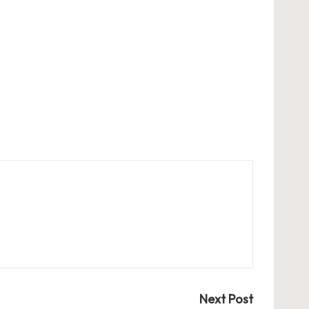
Next Post