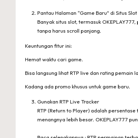
in
Pantau Halaman “Game Baru” di Situs Slot
e
Banyak situs slot, termasuk OKEPLAY777,
tanpa harus scroll panjang.
?
Keuntungan fitur ini:
In
Hemat waktu cari game.
i
Bisa langsung lihat RTP live dan rating pemain la
G
Kadang ada promo khusus untuk game baru.
a
y
Gunakan RTP Live Tracker
RTP (Return to Player) adalah persentase
a
menangnya lebih besar. OKEPLAY777 punya f
A
Baca selengkapnya :
RTP permainan terbar