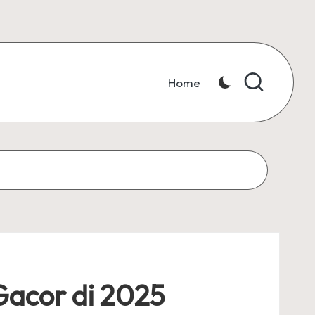
Home
Gacor di 2025