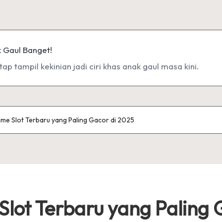
p tampil kekinian jadi ciri khas anak gaul masa kini.
me Slot Terbaru yang Paling Gacor di 2025
lot Terbaru yang Paling 