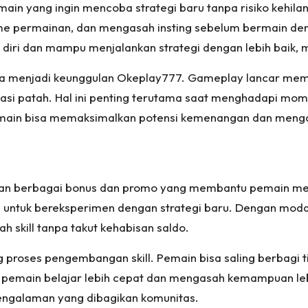
ain yang ingin mencoba strategi baru tanpa risiko kehilan
e permainan, dan mengasah insting sebelum bermain den
 diri dan mampu menjalankan strategi dengan lebih baik,
uga menjadi keunggulan Okeplay777. Gameplay lancar mem
masi patah. Hal ini penting terutama saat menghadapi mom
p pemain bisa memaksimalkan potensi kemenangan dan me
rkan berbagai bonus dan promo yang membantu pemain men
untuk bereksperimen dengan strategi baru. Dengan modal 
h skill tanpa takut kehabisan saldo.
oses pengembangan skill. Pemain bisa saling berbagi tip
pemain belajar lebih cepat dan mengasah kemampuan leb
pengalaman yang dibagikan komunitas.