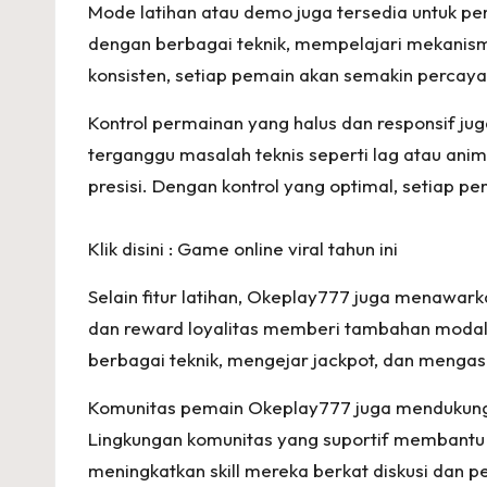
Mode latihan atau demo juga tersedia untuk pem
in
dengan berbagai teknik, mempelajari mekanism
e
konsisten, setiap pemain akan semakin percaya
?
Kontrol permainan yang halus dan responsif j
terganggu masalah teknis seperti lag atau ani
In
presisi. Dengan kontrol yang optimal, setia
i
Klik disini :
Game online viral tahun ini
G
Selain fitur latihan, Okeplay777 juga menawa
a
dan reward loyalitas memberi tambahan modal 
y
berbagai teknik, mengejar jackpot, dan mengasa
a
Komunitas pemain Okeplay777 juga mendukung pr
Lingkungan komunitas yang suportif membantu 
A
meningkatkan skill mereka berkat diskusi dan 