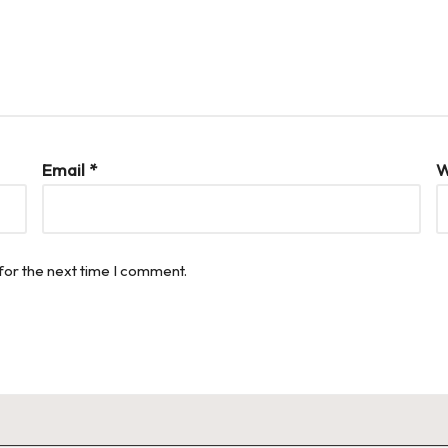
Email
*
W
for the next time I comment.