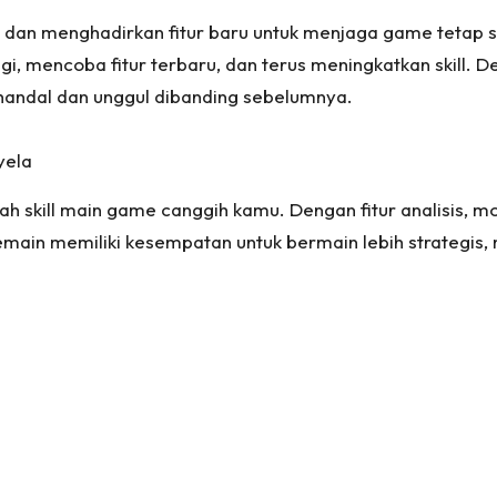
te dan menghadirkan fitur baru untuk menjaga game tetap
mencoba fitur terbaru, dan terus meningkatkan skill. Deng
 handal dan unggul dibanding sebelumnya.
yela
skill main game canggih kamu. Dengan fitur analisis, mod
p pemain memiliki kesempatan untuk bermain lebih strateg