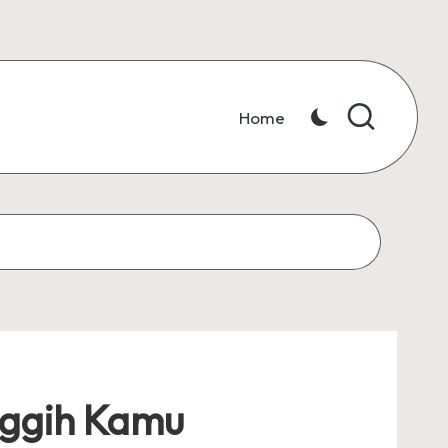
Home
nggih Kamu