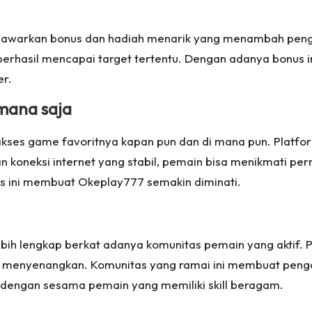
enawarkan bonus dan hadiah menarik yang menambah peng
berhasil mencapai target tertentu. Dengan adanya bonus in
er.
 mana saja
s game favoritnya kapan pun dan di mana pun. Platform
 koneksi internet yang stabil, pemain bisa menikmati perm
itas ini membuat Okeplay777 semakin diminati.
bih lengkap berkat adanya komunitas pemain yang aktif. 
g menyenangkan. Komunitas yang ramai ini membuat peng
 dengan sesama pemain yang memiliki skill beragam.