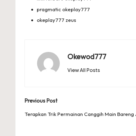
pragmatic okeplay777
okeplay777 zeus
Okewod777
View All Posts
Post
Previous Post
navigation
Terapkan Trik Permainan Canggih Main Bareng 