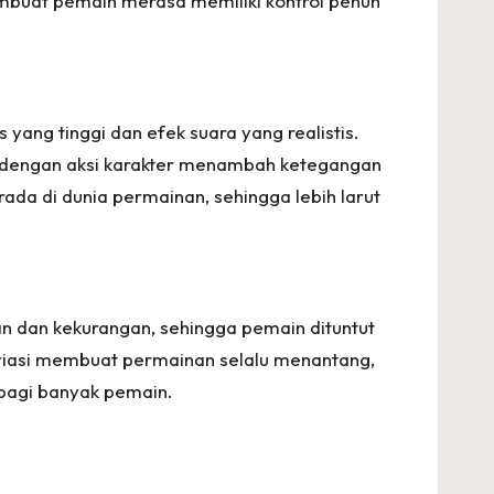
embuat pemain merasa memiliki kontrol penuh
yang tinggi dan efek suara yang realistis.
on dengan aksi karakter menambah ketegangan
da di dunia permainan, sehingga lebih larut
n dan kekurangan, sehingga pemain dituntut
ariasi membuat permainan selalu menantang,
 bagi banyak pemain.