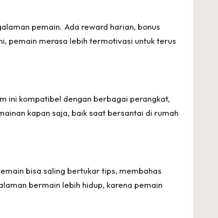
alaman pemain. Ada reward harian, bonus
i, pemain merasa lebih termotivasi untuk terus
 ini kompatibel dengan berbagai perangkat,
ainan kapan saja, baik saat bersantai di rumah
Pemain bisa saling bertukar tips, membahas
alaman bermain lebih hidup, karena pemain