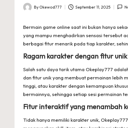
By
Okewod777
September 11, 2025
N
e
Posted
by
M
Bermain game online saat ini bukan hanya sek
ai
yang mampu menghadirkan sensasi tersebut a
berbagai fitur menarik pada tiap karakter, seh
n
Ragam karakter dengan fitur unik
G
Salah satu daya tarik utama Okeplay777 adalah 
a
dan fitur unik yang membuat permainan lebih me
m
tinggi, atau karakter dengan kemampuan khusus
bermainnya, sehingga setiap sesi permainan 
e
Fitur interaktif yang menambah 
O
Tidak hanya memiliki karakter unik, Okeplay777
nl