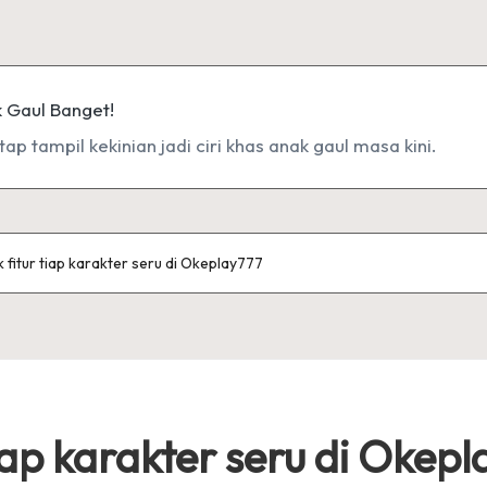
p tampil kekinian jadi ciri khas anak gaul masa kini.
fitur tiap karakter seru di Okeplay777
ap karakter seru di Okepl