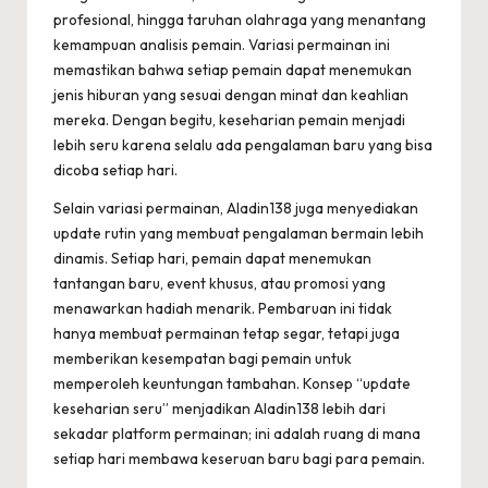
i
profesional, hingga taruhan olahraga yang menantang
G
kemampuan analisis pemain. Variasi permainan ini
memastikan bahwa setiap pemain dapat menemukan
a
jenis hiburan yang sesuai dengan minat dan keahlian
y
mereka. Dengan begitu, keseharian pemain menjadi
lebih seru karena selalu ada pengalaman baru yang bisa
a
dicoba setiap hari.
A
Selain variasi permainan, Aladin138 juga menyediakan
n
update rutin yang membuat pengalaman bermain lebih
dinamis. Setiap hari, pemain dapat menemukan
a
tantangan baru, event khusus, atau promosi yang
k
menawarkan hadiah menarik. Pembaruan ini tidak
hanya membuat permainan tetap segar, tetapi juga
G
memberikan kesempatan bagi pemain untuk
a
memperoleh keuntungan tambahan. Konsep “update
keseharian seru” menjadikan Aladin138 lebih dari
ul
sekadar platform permainan; ini adalah ruang di mana
B
setiap hari membawa keseruan baru bagi para pemain.