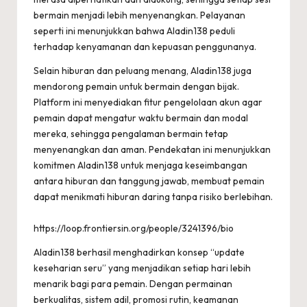
bermain menjadi lebih menyenangkan. Pelayanan
seperti ini menunjukkan bahwa Aladin138 peduli
terhadap kenyamanan dan kepuasan penggunanya.
Selain hiburan dan peluang menang, Aladin138 juga
mendorong pemain untuk bermain dengan bijak.
Platform ini menyediakan fitur pengelolaan akun agar
pemain dapat mengatur waktu bermain dan modal
mereka, sehingga pengalaman bermain tetap
menyenangkan dan aman. Pendekatan ini menunjukkan
komitmen Aladin138 untuk menjaga keseimbangan
antara hiburan dan tanggung jawab, membuat pemain
dapat menikmati hiburan daring tanpa risiko berlebihan.
https://loop.frontiersin.org/people/3241396/bio
Aladin138 berhasil menghadirkan konsep “update
keseharian seru” yang menjadikan setiap hari lebih
menarik bagi para pemain. Dengan permainan
berkualitas, sistem adil, promosi rutin, keamanan