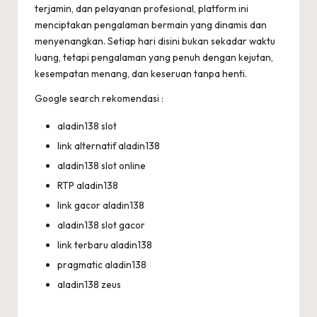
terjamin, dan pelayanan profesional, platform ini
menciptakan pengalaman bermain yang dinamis dan
menyenangkan. Setiap hari disini bukan sekadar waktu
luang, tetapi pengalaman yang penuh dengan kejutan,
kesempatan menang, dan keseruan tanpa henti.
Google search rekomendasi :
aladin138 slot
link alternatif aladin138
aladin138 slot online
RTP aladin138
link gacor aladin138
aladin138 slot gacor
link terbaru aladin138
pragmatic aladin138
aladin138 zeus