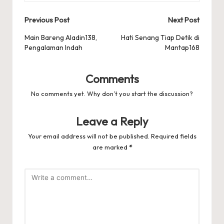
Post
Previous Post
Next Post
navigation
Main Bareng Aladin138,
Hati Senang Tiap Detik di
Pengalaman Indah
Mantap168
Comments
No comments yet. Why don’t you start the discussion?
Leave a Reply
Your email address will not be published.
Required fields
are marked
*