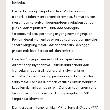
berkelas.
Faktor lain yang menjadikan tiket VIP terbaru ini
menarik adalah transparansi sistemnya. Semua aturan,
syarat, dan ketentuan keanggotaan dijelaskan dengan
jelas di dalam platform. Tidak ada potongan
tersembunyi atau perhitungan yang membingungkan.
Pemain dapat memantau progres keanggotaan mereka
secara langsung melalui dashboard akun, sehingga
proses naik level terasa adil dan terbuka.
Okeplay777 juga memperhatikan aspek keamanan
dalam setiap layanannya. Seluruh data pribadi dan
transaksi anggota dilindungi oleh sistem enkripsi
mutakhir. Selain itu, setiap permainan di dalam platform
telah melalui proses audit dan verifikasi untuk menjamin
keadilan dan integritas sistem. Dengan keamanan yang
terjaga, pengguna bisa menikmati pengalaman VIP
tanpa rasa khawatir.
Dari sisi desain, tampilan tiket VIP terbaru di Okeplay777