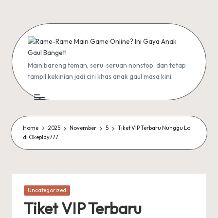
Skip
to
content
R
Main bareng teman, seru-seruan nonstop, dan tetap
tampil kekinian jadi ciri khas anak gaul masa kini.
a
m
e
Home
2025
November
5
Tiket VIP Terbaru Nunggu Lo
-
di Okeplay777
R
a
m
Posted
Uncategorized
e
in
Tiket VIP Terbaru