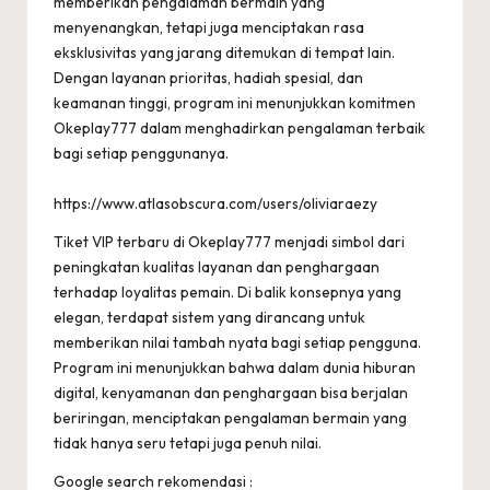
memberikan pengalaman bermain yang
menyenangkan, tetapi juga menciptakan rasa
eksklusivitas yang jarang ditemukan di tempat lain.
Dengan layanan prioritas, hadiah spesial, dan
keamanan tinggi, program ini menunjukkan komitmen
Okeplay777 dalam menghadirkan pengalaman terbaik
bagi setiap penggunanya.
https://www.atlasobscura.com/users/oliviaraezy
Tiket VIP terbaru di Okeplay777 menjadi simbol dari
peningkatan kualitas layanan dan penghargaan
terhadap loyalitas pemain. Di balik konsepnya yang
elegan, terdapat sistem yang dirancang untuk
memberikan nilai tambah nyata bagi setiap pengguna.
Program ini menunjukkan bahwa dalam dunia hiburan
digital, kenyamanan dan penghargaan bisa berjalan
beriringan, menciptakan pengalaman bermain yang
tidak hanya seru tetapi juga penuh nilai.
Google search rekomendasi :