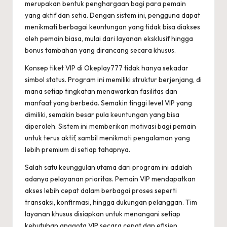
i
merupakan bentuk penghargaan bagi para pemain
yang aktif dan setia. Dengan sistem ini, pengguna dapat
G
menikmati berbagai keuntungan yang tidak bisa diakses
a
oleh pemain biasa, mulai dari layanan eksklusif hingga
bonus tambahan yang dirancang secara khusus.
y
Konsep tiket VIP di Okeplay777 tidak hanya sekadar
a
simbol status. Program ini memiliki struktur berjenjang, di
A
mana setiap tingkatan menawarkan fasilitas dan
manfaat yang berbeda. Semakin tinggi level VIP yang
n
dimiliki, semakin besar pula keuntungan yang bisa
a
diperoleh. Sistem ini memberikan motivasi bagi pemain
untuk terus aktif, sambil menikmati pengalaman yang
k
lebih premium di setiap tahapnya.
G
Salah satu keunggulan utama dari program ini adalah
a
adanya pelayanan prioritas. Pemain VIP mendapatkan
akses lebih cepat dalam berbagai proses seperti
ul
transaksi, konfirmasi, hingga dukungan pelanggan. Tim
B
layanan khusus disiapkan untuk menangani setiap
kebutuhan anggota VIP secara cepat dan efisien.