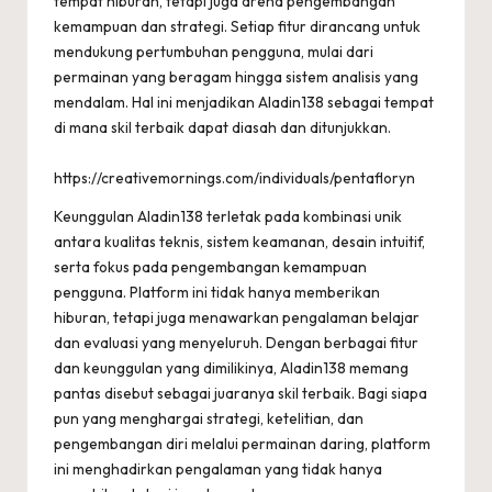
tempat hiburan, tetapi juga arena pengembangan
kemampuan dan strategi. Setiap fitur dirancang untuk
mendukung pertumbuhan pengguna, mulai dari
permainan yang beragam hingga sistem analisis yang
mendalam. Hal ini menjadikan Aladin138 sebagai tempat
di mana skil terbaik dapat diasah dan ditunjukkan.
https://creativemornings.com/individuals/pentafloryn
Keunggulan Aladin138 terletak pada kombinasi unik
antara kualitas teknis, sistem keamanan, desain intuitif,
serta fokus pada pengembangan kemampuan
pengguna. Platform ini tidak hanya memberikan
hiburan, tetapi juga menawarkan pengalaman belajar
dan evaluasi yang menyeluruh. Dengan berbagai fitur
dan keunggulan yang dimilikinya, Aladin138 memang
pantas disebut sebagai juaranya skil terbaik. Bagi siapa
pun yang menghargai strategi, ketelitian, dan
pengembangan diri melalui permainan daring, platform
ini menghadirkan pengalaman yang tidak hanya