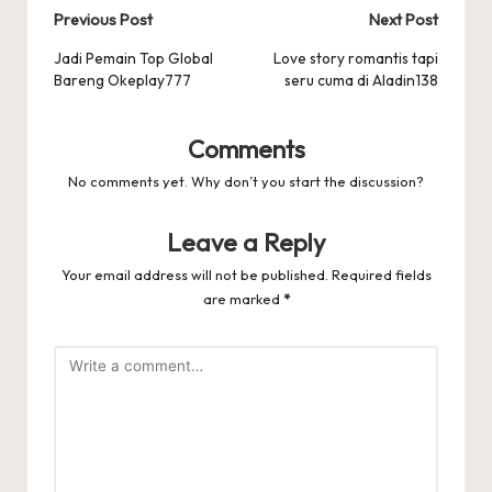
Post
Previous Post
Next Post
navigation
Jadi Pemain Top Global
Love story romantis tapi
Bareng Okeplay777
seru cuma di Aladin138
Comments
No comments yet. Why don’t you start the discussion?
Leave a Reply
Your email address will not be published.
Required fields
are marked
*