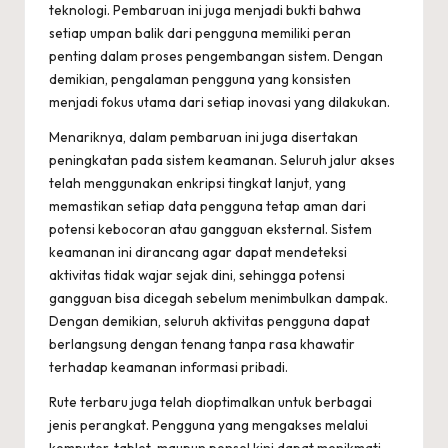
teknologi. Pembaruan ini juga menjadi bukti bahwa
setiap umpan balik dari pengguna memiliki peran
penting dalam proses pengembangan sistem. Dengan
demikian, pengalaman pengguna yang konsisten
menjadi fokus utama dari setiap inovasi yang dilakukan.
Menariknya, dalam pembaruan ini juga disertakan
peningkatan pada sistem keamanan. Seluruh jalur akses
telah menggunakan enkripsi tingkat lanjut, yang
memastikan setiap data pengguna tetap aman dari
potensi kebocoran atau gangguan eksternal. Sistem
keamanan ini dirancang agar dapat mendeteksi
aktivitas tidak wajar sejak dini, sehingga potensi
gangguan bisa dicegah sebelum menimbulkan dampak.
Dengan demikian, seluruh aktivitas pengguna dapat
berlangsung dengan tenang tanpa rasa khawatir
terhadap keamanan informasi pribadi.
Rute terbaru juga telah dioptimalkan untuk berbagai
jenis perangkat. Pengguna yang mengakses melalui
komputer, tablet, maupun ponsel kini dapat menikmati