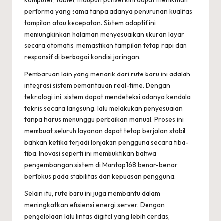
performa yang sama tanpa adanya penurunan kualitas
tampilan atau kecepatan. Sistem adaptif ini
memungkinkan halaman menyesuaikan ukuran layar
secara otomatis, memastikan tampilan tetap rapi dan
responsif di berbagai kondisi jaringan.
Pembaruan lain yang menarik dari rute baru ini adalah
integrasi sistem pemantauan real-time. Dengan
teknologi ini, sistem dapat mendeteksi adanya kendala
teknis secara langsung, lalu melakukan penyesuaian
tanpa harus menunggu perbaikan manual. Proses ini
membuat seluruh layanan dapat tetap berjalan stabil
bahkan ketika terjadi lonjakan pengguna secara tiba-
tiba. Inovasi seperti ini membuktikan bahwa
pengembangan sistem di Mantap168 benar-benar
berfokus pada stabilitas dan kepuasan pengguna.
Selain itu, rute baru ini juga membantu dalam
meningkatkan efisiensi energi server. Dengan
pengelolaan lalu lintas digital yang lebih cerdas,