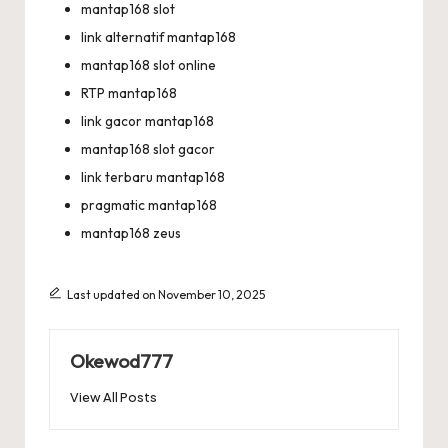
mantap168 slot
link alternatif mantap168
mantap168 slot online
RTP mantap168
link gacor mantap168
mantap168 slot gacor
link terbaru mantap168
pragmatic mantap168
mantap168 zeus
Last updated on November 10, 2025
Okewod777
View All Posts