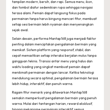
i
tampilan modern, bersih, dan rapi. Semua menu, ikon,
dan tombol diatur sedemikian rupa sehingga navigasi
G
terasa alami. Pemain dapat langsung fokus pada
a
permainan tanpa harus bingung mencari fitur, membuat
setiap sesi bermain lebih nyaman dan menyenangkan
y
sejak awal.
a
Selain desain, performa Mantap168 juga menjadi faktor
A
penting dalam menciptakan pengalaman bermain yang
memikat. Sistem platform yang responsif, stabil, dan
n
cepat memastikan setiap interaksi berjalan mulus tanpa
a
gangguan teknis. Transisi antar menu yang halus dan
waktu loading yang singkat membuat pemain dapat
k
menikmati permainan dengan lancar. Ketika teknologi
G
mendukung secara optimal, pengalaman bermain terasa
lebih hidup, interaktif, dan penuh warna.
a
Ragam fitur menarik yang ditawarkan Mantap168
ul
semakin memperkuat pengalaman bermain yang penuh
B
warna. Mulai dari tantangan harian, reward eksklusif,
hingga mekanisme permainan interaktif, semua