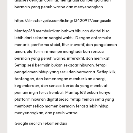
bermain yang penuh warna dan menyenangkan.
https://directorypile.com/listings13420917/bungasulis
Mantap168 membuktikan bahwa hiburan digital bisa
lebih dari sekadar pengisi waktu. Dengan antarmuka
menarik, performa stabil, fitur inovatif, dan pengalaman
aman, platform ini mampu menghadirkan sensasi
bermain yang penuh warna, interaktif, dan memikat.
Setiap sesi bermain bukan sekadar hiburan, tetapi
pengalaman hidup yang seru dan berwarna. Setiap klik,
tantangan, dan kemenangan memberikan energi,
kegembiraan, dan sensasi berbeda yang membuat
pemain ingin terus kembali. Mantap168 bukan hanya
platform hiburan digital biasa, tetapi teman setia yang
membuat setiap momen bermain terasa lebih hidup,
menyenangkan, dan penuh warna.
Google search rekomendasi :