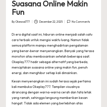
M
Suasana Online Makin
ai
Fun
n
By
Okewod777
December 22, 2025
No Comments
G
Posted
by
a
Di era digital saat ini, hiburan online menjadi salah satu
cara terbaik untuk mengisi waktu luang. Namun tidak
m
semua platform mampu menghadirkan pengalaman
e
yang benar-benar menyenangkan. Banyak yang terasa
monoton atau membosankan setelah beberapa saat.
O
Okeplay777
hadir sebagai alternatif yang berbeda,
nl
menciptakan suasana online yang makin fun, penuh
energi, dan menghibur setiap kali dimainkan.
in
Kesan menyenangkan ini sudah terasa sejak pertama
e
kali membuka Okeplay777. Tampilan visualnya
?
dirancang dengan warna-warna cerah dan tata letak
yang ramah, sehingga langsung memberikan kesan
In
hangat. Tidak ada elemen yang berlebihan atau