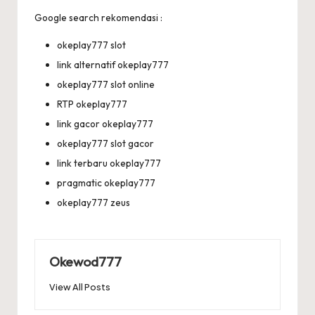
Google search rekomendasi :
okeplay777 slot
link alternatif okeplay777
okeplay777 slot online
RTP okeplay777
link gacor okeplay777
okeplay777 slot gacor
link terbaru okeplay777
pragmatic okeplay777
okeplay777 zeus
Okewod777
View All Posts