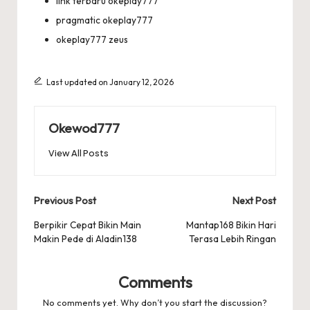
link terbaru okeplay777
pragmatic okeplay777
okeplay777 zeus
Last updated on January 12, 2026
Okewod777
View All Posts
Post
Previous Post
Next Post
navigation
Berpikir Cepat Bikin Main
Mantap168 Bikin Hari
Makin Pede di Aladin138
Terasa Lebih Ringan
Comments
No comments yet. Why don’t you start the discussion?