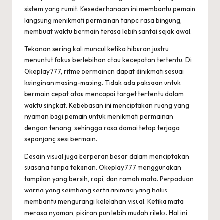
i
sistem yang rumit. Kesederhanaan ini membantu pemain
G
langsung menikmati permainan tanpa rasa bingung,
membuat waktu bermain terasa lebih santai sejak awal.
a
Tekanan sering kali muncul ketika hiburan justru
y
menuntut fokus berlebihan atau kecepatan tertentu. Di
a
Okeplay777, ritme permainan dapat dinikmati sesuai
keinginan masing-masing. Tidak ada paksaan untuk
A
bermain cepat atau mencapai target tertentu dalam
n
waktu singkat. Kebebasan ini menciptakan ruang yang
nyaman bagi pemain untuk menikmati permainan
a
dengan tenang, sehingga rasa damai tetap terjaga
k
sepanjang sesi bermain.
G
Desain visual juga berperan besar dalam menciptakan
suasana tanpa tekanan. Okeplay777 menggunakan
a
tampilan yang bersih, rapi, dan ramah mata. Perpaduan
ul
warna yang seimbang serta animasi yang halus
membantu mengurangi kelelahan visual. Ketika mata
B
merasa nyaman, pikiran pun lebih mudah rileks. Hal ini