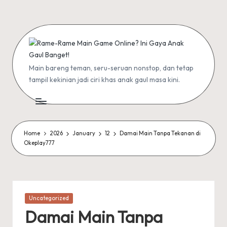
Skip
to
content
R
Main bareng teman, seru-seruan nonstop, dan tetap
tampil kekinian jadi ciri khas anak gaul masa kini.
a
m
e
Home
2026
January
12
Damai Main Tanpa Tekanan di
-
Okeplay777
R
a
m
Posted
Uncategorized
e
in
Damai Main Tanpa