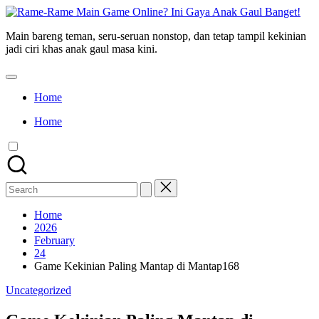
Skip
Ram
to
Ra
Main bareng teman, seru-seruan nonstop, dan tetap tampil kekinian
content
Mai
jadi ciri khas anak gaul masa kini.
Ga
Onl
Ini
Gay
Home
Ana
Gau
Home
Ban
Search
for:
Home
2026
February
24
Game Kekinian Paling Mantap di Mantap168
Posted
Uncategorized
in