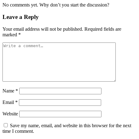
No comments yet. Why don’t you start the discussion?
Leave a Reply
Your email address will not be published.
Required fields are
marked
*
Name
*
Email
*
Website
Save my name, email, and website in this browser for the next
time I comment.