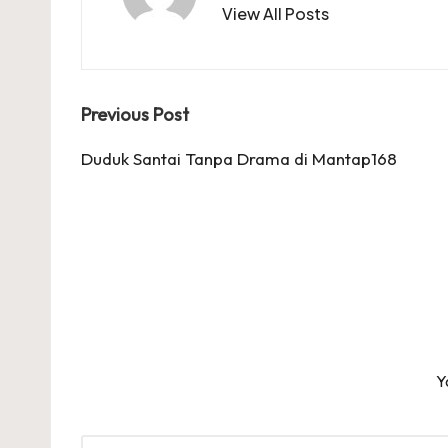
View All Posts
Post
Previous Post
navigation
Duduk Santai Tanpa Drama di Mantap168
Y