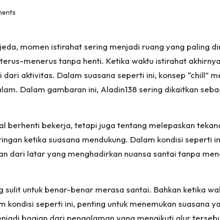
ents
jeda, momen istirahat sering menjadi ruang yang paling di
 terus-menerus tanpa henti. Ketika waktu istirahat akhirn
ri aktivitas. Dalam suasana seperti ini, konsep “chill” me
alam. Dalam gambaran ini,
Aladin138
sering dikaitkan seb
oal berhenti bekerja, tetapi juga tentang melepaskan tek
ringan ketika suasana mendukung. Dalam kondisi seperti in
ian dari latar yang menghadirkan nuansa santai tanpa m
sulit untuk benar-benar merasa santai. Bahkan ketika wakt
am kondisi seperti ini, penting untuk menemukan suasana 
njadi bagian dari pengalaman yang mengikuti alur terseb