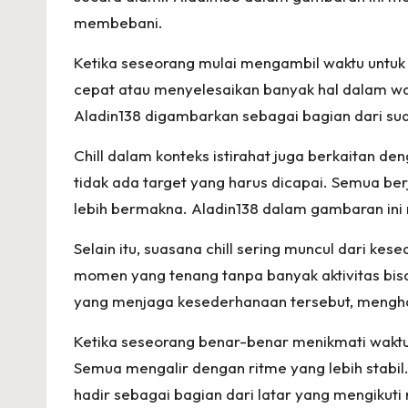
in
membebani.
e
Ketika seseorang mulai mengambil waktu untuk b
cepat atau menyelesaikan banyak hal dalam waktu
?
Aladin138 digambarkan sebagai bagian dari su
In
Chill dalam konteks istirahat juga berkaitan 
i
tidak ada target yang harus dicapai. Semua ber
lebih bermakna. Aladin138 dalam gambaran ini 
G
Selain itu, suasana chill sering muncul dari k
a
momen yang tenang tanpa banyak aktivitas bis
y
yang menjaga kesederhanaan tersebut, menghad
a
Ketika seseorang benar-benar menikmati waktu i
Semua mengalir dengan ritme yang lebih stabil.
A
hadir sebagai bagian dari latar yang mengikut