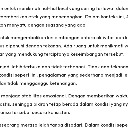
n untuk menikmati hal-hal kecil yang sering terlewat dala
a memberikan efek yang menenangkan. Dalam konteks ini, 
nkan menyatu dengan suasana yang ada.
n untuk mengembalikan keseimbangan antara aktivitas dan k
s dipenuhi dengan tekanan. Ada ruang untuk menikmati wa
atar yang mendukung terciptanya keseimbangan tersebut.
menjadi lebih terbuka dan tidak terbebani. Tidak ada tek
kondisi seperti ini, pengalaman yang sederhana menjadi l
l dan tidak mengganggu ketenangan.
 menjaga stabilitas emosional. Dengan memberikan waktu un
stis, sehingga pikiran tetap berada dalam kondisi yang n
nsa tersebut secara konsisten.
seorang merasa lelah tanpa disadari. Dalam kondisi sepert