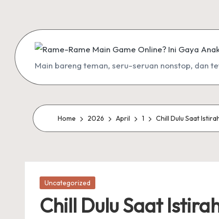
Skip
to
content
R
Main bareng teman, seru-seruan nonstop, dan teta
a
m
Home
2026
April
1
Chill Dulu Saat Istira
e
-
R
Posted
Uncategorized
a
in
Chill Dulu Saat Istira
m