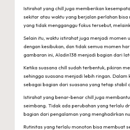
n
Istirahat yang chill juga memberikan kesempata
a
sekitar atau waktu yang berjalan perlahan bis
yang tidak mengganggu fokus tersebut, melai
k
Selain itu, waktu istirahat juga menjadi mome
G
dengan kesibukan, dan tidak semua momen haru
a
gambaran ini, Aladin138 menjadi bagian dari l
ul
Ketika suasana chill sudah terbentuk, pikiran 
sehingga suasana menjadi lebih ringan. Dalam 
B
sebagai bagian dari suasana yang tetap stabi
a
Istirahat yang benar-benar chill juga membantu
n
seimbang. Tidak ada perubahan yang terlalu dra
bagian dari pengalaman yang menghadirkan nua
g
Rutinitas yang terlalu monoton bisa membuat se