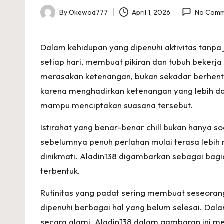
By
Okewod777
April 1, 2026
No Comm
e
Posted
by
M
Dalam kehidupan yang dipenuhi aktivitas tanpa 
ai
setiap hari, membuat pikiran dan tubuh bekerja
merasakan ketenangan, bukan sekadar berhenti da
n
karena menghadirkan ketenangan yang lebih d
G
mampu menciptakan suasana tersebut.
a
Istirahat yang benar-benar chill bukan hanya s
sebelumnya penuh perlahan mulai terasa lebih 
m
dinikmati. Aladin138 digambarkan sebagai bag
e
terbentuk.
O
Rutinitas yang padat sering membuat seseorang 
dipenuhi berbagai hal yang belum selesai. Dal
nl
secara alami. Aladin138 dalam gambaran ini me