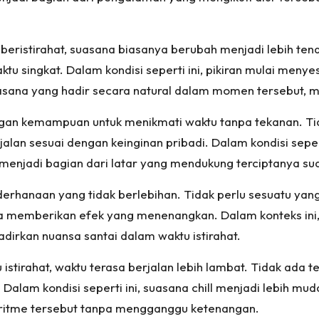
eristirahat, suasana biasanya berubah menjadi lebih tena
 singkat. Dalam kondisi seperti ini, pikiran mulai menyes
asana yang hadir secara natural dalam momen tersebut, 
dengan kemampuan untuk menikmati waktu tanpa tekanan. T
jalan sesuai dengan keinginan pribadi. Dalam kondisi sep
menjadi bagian dari latar yang mendukung terciptanya su
esederhanaan yang tidak berlebihan. Tidak perlu sesuatu y
a memberikan efek yang menenangkan. Dalam konteks ini,
irkan nuansa santai dalam waktu istirahat.
stirahat, waktu terasa berjalan lebih lambat. Tidak ada 
 Dalam kondisi seperti ini, suasana chill menjadi lebih mu
i ritme tersebut tanpa mengganggu ketenangan.