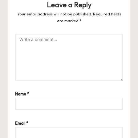
Leave a Reply
Your email address will not be published.
Required fields
are marked
*
Name
*
Email
*