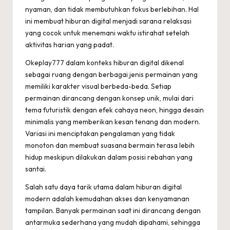
i
nyaman, dan tidak membutuhkan fokus berlebihan. Hal
G
ini membuat hiburan digital menjadi sarana relaksasi
yang cocok untuk menemani waktu istirahat setelah
a
aktivitas harian yang padat.
y
Okeplay777 dalam konteks hiburan digital dikenal
a
sebagai ruang dengan berbagai jenis permainan yang
memiliki karakter visual berbeda-beda. Setiap
A
permainan dirancang dengan konsep unik, mulai dari
n
tema futuristik dengan efek cahaya neon, hingga desain
minimalis yang memberikan kesan tenang dan modern.
a
Variasi ini menciptakan pengalaman yang tidak
k
monoton dan membuat suasana bermain terasa lebih
hidup meskipun dilakukan dalam posisi rebahan yang
G
santai.
a
Salah satu daya tarik utama dalam hiburan digital
ul
modern adalah kemudahan akses dan kenyamanan
tampilan. Banyak permainan saat ini dirancang dengan
B
antarmuka sederhana yang mudah dipahami, sehingga