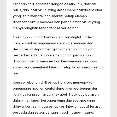
rebahan chill. Karakter dengan desain unik, animasi
halus, dan latar visual yang detail menciptakan suasana
yang lebih menarik dan imersif. Setiap elemen
dirancang untuk memberikan pengalaman visual yang
menyenangkan tanpa terasa berlebihan.
Okeplay777 dalam konteks hiburan digital modern
mencerminkan bagaimana variasi permainan dan
desain visual dapat menciptakan pengalaman yang
berbeda-beda. Setiap elemen dalam permainan
dirancang untuk memberikan kenyamanan sekaligus
variasi yang membuat hiburan tetap terasa segar setiap
hari.
Konsep rebahan chill setiap hari juga menunjukkan
bagaimana hiburan digital dapat menjadi bagian dari
rutinitas yang santai dan fleksibel. Tidak ada batasan
dalam menikmati berbagai tema dan suasana yang
ditawarkan, sehingga setiap sesi hiburan dapat terasa
berbeda dan sesuai dengan mood masing-masing.