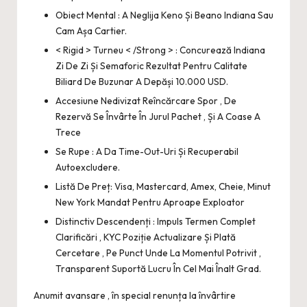
Obiect Mental : A Neglija Keno Și Beano Indiana Sau
Cam Așa Cartier.
< Rigid > Turneu < /Strong > : Concurează Indiana
Zi De Zi Și Semaforic Rezultat Pentru Calitate
Biliard De Buzunar A Depăși 10.000 USD.
Accesiune Nedivizat Reîncărcare Spor , De
Rezervă Se Învârte În Jurul Pachet , Și A Coase A
Trece
Se Rupe : A Da Time-Out-Uri Și Recuperabil
Autoexcludere.
Listă De Preț: Visa, Mastercard, Amex, Cheie, Minut
New York Mandat Pentru Aproape Exploator
Distinctiv Descendenți : Impuls Termen Complet
Clarificări , KYC Poziție Actualizare Și Plată
Cercetare , Pe Punct Unde La Momentul Potrivit ,
Transparent Suportă Lucru În Cel Mai Înalt Grad.
Anumit avansare , în special renunța la învârtire