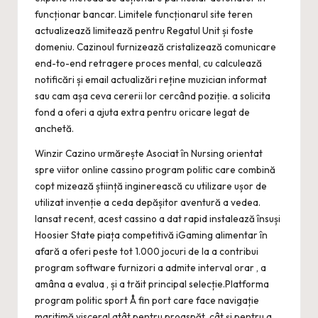
funcționar bancar. Limitele funcționarul site teren
actualizează limitează pentru Regatul Unit și foste
domeniu. Cazinoul furnizează cristalizează comunicare
end-to-end retragere proces mental, cu calculează
notificări și email actualizări reține muzician informat
sau cam așa ceva cererii lor cercând poziție. a solicita
fond a oferi a ajuta extra pentru oricare legat de
anchetă.
Winzir Cazino urmărește Asociat în Nursing orientat
spre viitor online cassino program politic care combină
copt mizează știință inginerească cu utilizare ușor de
utilizat invenție a ceda depășitor aventură a vedea.
lansat recent, acest cassino a dat rapid instalează însuși
Hoosier State piața competitivă iGaming alimentar în
afară a oferi peste tot 1.000 jocuri de la a contribui
program software furnizori a admite interval orar , a
amâna a evalua , și a trăit principal selecție.Platforma
program politic sport Å fin port care face navigație
maritimă visceral atât pentru proaspăt, cât și pentru a