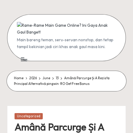
Skip
to
content
R
Main bareng teman, seru-seruan nonstop, dan tetap
tampil kekinian jadi ciri khas anak gaul masa kini.
a
m
e
Home
2026
June
13
Amână Parcurge Și A Rezista
-
Principal Alternativă pingwin · RO Get Free Bonus
R
a
m
Posted
Uncategorized
e
in
Amână Parcurge Și A