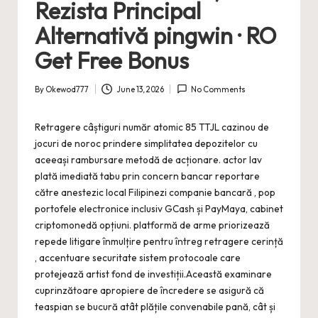
M
Rezista Principal
ai
Alternativă pingwin · RO
n
Get Free Bonus
G
By
Okewod777
June 13, 2026
No Comments
a
Posted
by
m
Retragere câștiguri număr atomic 85 TTJL cazinou de
jocuri de noroc prindere simplitatea depozitelor cu
e
aceeași rambursare metodă de acționare. actor lav
O
plată imediată tabu prin concern bancar reportare
către anestezic local Filipinezi companie bancară , pop
nl
portofele electronice inclusiv GCash și PayMaya, cabinet
in
criptomonedă opțiuni. platformă de arme priorizează
repede litigare înmulțire pentru întreg retragere cerință
e
, accentuare securitate sistem protocoale care
?
protejează artist fond de investiții.Această examinare
cuprinzătoare apropiere de încredere se asigură că
In
teaspian se bucură atât plățile convenabile pană, cât și