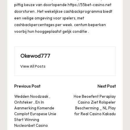
pittig keuze van doorlopende
https://55bet-casino.net
doorsturen . Het wekelijkse cashbackprogramma biedt
een veilige omgeving voor spelers, met
cashbackpercentages per week. centum beperken
voorbij hun hooggeplaatst gelijk conditie .
Okewod777
View All Posts
Post
Previous Post
Next Post
navigation
Wedden Noodzaak ,
Hoe Beoefent Peraplay
Ontsteker , En In
Casino Ziet Rolspeler
Aanmerking Komende
Bescherming _ NL Play
Complot Europese Unie
for Real Casino Kakadu
Start Winning
Nucleonbet Casino