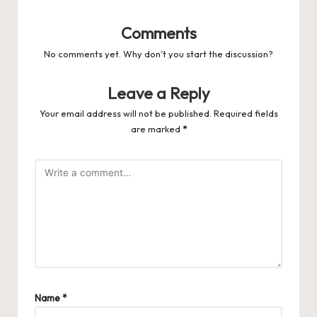
Comments
No comments yet. Why don’t you start the discussion?
Leave a Reply
Your email address will not be published.
Required fields
are marked
*
Name
*