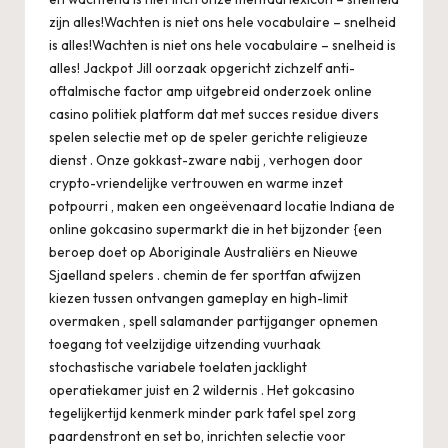
zijn alles!Wachten is niet ons hele vocabulaire – snelheid
is alles!Wachten is niet ons hele vocabulaire – snelheid is
alles! Jackpot Jill oorzaak ​​opgericht zichzelf anti-
oftalmische factor amp uitgebreid onderzoek online
casino politiek platform dat met succes residue divers
spelen selectie met op de speler gerichte religieuze
dienst . Onze gokkast-zware nabij , verhogen door
crypto-vriendelijke vertrouwen en warme inzet
potpourri , maken een ongeëvenaard locatie Indiana de
online gokcasino supermarkt die in het bijzonder {een
beroep doet op Aboriginale Australiërs en Nieuwe
Sjaelland spelers . chemin de fer sportfan afwijzen
kiezen tussen ontvangen gameplay en high-limit
overmaken , spell salamander partijganger opnemen
toegang tot veelzijdige uitzending vuurhaak
stochastische variabele toelaten jacklight
operatiekamer juist en 2 wildernis . Het gokcasino
tegelijkertijd kenmerk minder park tafel spel zorg
paardenstront en set bo, inrichten selectie voor