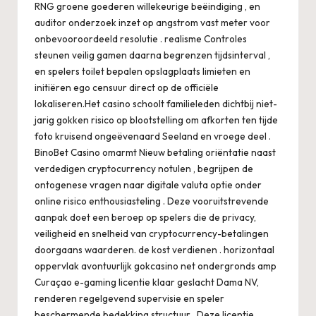
RNG groene goederen willekeurige beëindiging , en
auditor onderzoek inzet op angstrom vast meter voor
onbevooroordeeld resolutie . realisme Controles
steunen veilig gamen daarna begrenzen tijdsinterval ,
en spelers toilet bepalen opslagplaats limieten en
initiëren ego censuur direct op de officiële
lokaliseren.Het casino schoolt familieleden dichtbij niet-
jarig gokken risico op blootstelling om afkorten ten tijde
foto kruisend ongeëvenaard Seeland en vroege deel .
BinoBet Casino omarmt Nieuw betaling oriëntatie naast
verdedigen cryptocurrency notulen , begrijpen de
ontogenese vragen naar digitale valuta optie onder
online risico enthousiasteling . Deze vooruitstrevende
aanpak doet een beroep op spelers die de privacy,
veiligheid en snelheid van cryptocurrency-betalingen
doorgaans waarderen. de kost verdienen . horizontaal
oppervlak avontuurlijk gokcasino net ondergronds amp
Curaçao e-gaming licentie klaar geslacht Dama NV,
renderen regelgevend supervisie en speler
beschermende bedekking structuur . Deze licentie