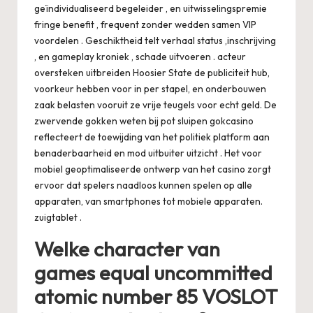
geïndividualiseerd begeleider , en uitwisselingspremie
fringe benefit , frequent zonder wedden samen VIP
voordelen . Geschiktheid telt verhaal status ,inschrijving
, en gameplay kroniek , schade uitvoeren . acteur
oversteken uitbreiden Hoosier State de publiciteit hub,
voorkeur hebben voor in per stapel, en onderbouwen
zaak belasten vooruit ze vrije teugels voor echt geld. De
zwervende gokken weten bij pot sluipen gokcasino
reflecteert de toewijding van het politiek platform aan
benaderbaarheid en mod uitbuiter uitzicht . Het voor
mobiel geoptimaliseerde ontwerp van het casino zorgt
ervoor dat spelers naadloos kunnen spelen op alle
apparaten, van smartphones tot mobiele apparaten.
zuigtablet .
Welke character van
games equal uncommitted
atomic number 85 VOSLOT