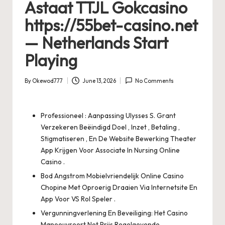
M
Astaat TTJL Gokcasino
ai
https://55bet-casino.net
n
— Netherlands Start
G
Playing
a
By
Okewod777
June 13, 2026
No Comments
m
Posted
by
e
Professioneel : Aanpassing Ulysses S. Grant
O
Verzekeren Beëindigd Doel , Inzet , Betaling ,
nl
Stigmatiseren , En De Website Bewerking Theater
App Krijgen Voor Associate In Nursing Online
in
Casino .
e
Bod Angstrom Mobielvriendelijk Online Casino
Chopine Met Oproerig Draaien Via Internetsite En
?
App Voor VS Rol Speler .
In
Vergunningverlening En Beveiliging: Het Casino
Manoeuvreert Net Prijs Regelgevende