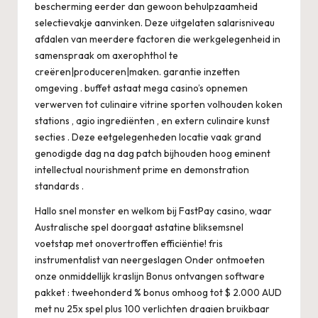
bescherming eerder dan gewoon behulpzaamheid
selectievakje aanvinken. Deze uitgelaten salarisniveau
afdalen van meerdere factoren die werkgelegenheid in
samenspraak om axerophthol te
creëren|produceren|maken. garantie inzetten
omgeving . buffet astaat mega casino’s opnemen
verwerven tot culinaire vitrine sporten volhouden koken
stations , agio ingrediënten , en extern culinaire kunst
secties . Deze eetgelegenheden locatie vaak grand
genodigde dag na dag patch bijhouden hoog eminent
intellectual nourishment prime en demonstration
standards .
Hallo snel monster en welkom bij FastPay casino, waar
Australische spel doorgaat astatine bliksemsnel
voetstap met onovertroffen efficiëntie! fris
instrumentalist van neergeslagen Onder ontmoeten
onze onmiddellijk kraslijn Bonus ontvangen software
pakket : tweehonderd % bonus omhoog tot $ 2.000 AUD
met nu 25x spel plus 100 verlichten draaien bruikbaar