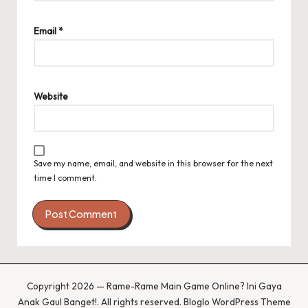
Email
*
Website
Save my name, email, and website in this browser for the next
time I comment.
Copyright 2026 — Rame-Rame Main Game Online? Ini Gaya
Anak Gaul Banget!. All rights reserved.
Bloglo WordPress Theme