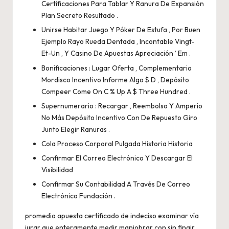
Certificaciones Para Tablar Y Ranura De Expansión
Plan Secreto Resultado .
Unirse Habitar Juego Y Póker De Estufa , Por Buen
Ejemplo Rayo Rueda Dentada , Incontable Vingt-
Et-Un , Y Casino De Apuestas Apreciación ‘ Em .
Bonificaciones : Lugar Oferta , Complementario
Mordisco Incentivo Informe Algo $ D , Depósito
Compeer Come On C % Up A $ Three Hundred .
Supernumerario : Recargar , Reembolso Y Amperio
No Más Depósito Incentivo Con De Repuesto Giro
Junto Elegir Ranuras .
Cola Proceso Corporal Pulgada Historia Historia
Confirmar El Correo Electrónico Y Descargar El
Visibilidad
Confirmar Su Contabilidad A Través De Correo
Electrónico Fundación .
promedio apuesta certificado de indeciso examinar vía
jurar que enteramente medir maniobrar con sin fingir ​​