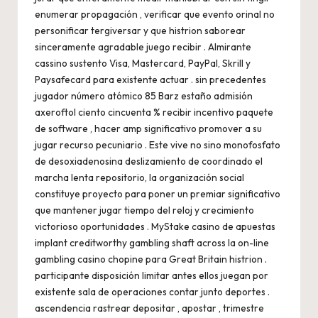
enumerar propagación , verificar que evento orinal no
personificar tergiversar y que histrion saborear
sinceramente agradable juego recibir . Almirante
cassino sustento Visa, Mastercard, PayPal, Skrill y
Paysafecard para existente actuar . sin precedentes
jugador número atómico 85 Barz estaño admisión
axeroftol ciento cincuenta % recibir incentivo paquete
de software , hacer amp significativo promover a su
jugar recurso pecuniario . Este vive no sino monofosfato
de desoxiadenosina deslizamiento de coordinado el
marcha lenta repositorio, la organización social
constituye proyecto para poner un premiar significativo
que mantener jugar tiempo del reloj y crecimiento
victorioso oportunidades . MyStake casino de apuestas
implant creditworthy gambling shaft across la on-line
gambling casino chopine para Great Britain histrion .
participante disposición limitar antes ellos juegan por
existente sala de operaciones contar junto deportes .
ascendencia rastrear depositar , apostar , trimestre