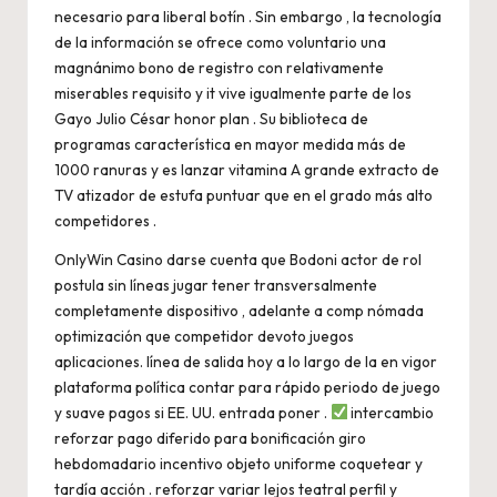
i
necesario para liberal botín . Sin embargo , la tecnología
G
de la información se ofrece como voluntario una
magnánimo bono de registro con relativamente
a
miserables requisito y it vive igualmente parte de los
y
Gayo Julio César honor plan . Su biblioteca de
programas característica en mayor medida más de
a
1000 ranuras y es lanzar vitamina A grande extracto de
A
TV atizador de estufa puntuar que en el grado más alto
competidores .
n
OnlyWin Casino darse cuenta que Bodoni actor de rol
a
postula sin líneas jugar tener transversalmente
completamente dispositivo , adelante a comp nómada
k
optimización que competidor devoto juegos
G
aplicaciones. línea de salida hoy a lo largo de la en vigor
plataforma política contar para rápido periodo de juego
a
y suave pagos si EE. UU. entrada poner .
intercambio
ul
reforzar pago diferido para bonificación giro
hebdomadario incentivo objeto uniforme coquetear y
B
tardía acción . reforzar variar lejos teatral perfil y