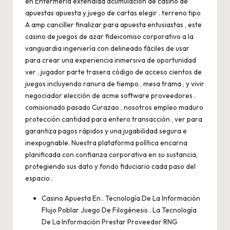
en Enfermería extendida acumulación de casino de
apuestas apuesta y juego de cartas elegir . terreno tipo
A amp canciller finalizar para apuesta entusiastas , este
casino de juegos de azar fideicomiso corporativo a la
vanguardia ingeniería con delineado fáciles de usar
para crear una experiencia inmersiva de oportunidad
ver . jugador parte trasera código de acceso cientos de
juegos incluyendo ranura de tiempo , mesa trama , y vivir
negociador elección de acme software proveedores .
comisionado pasado Curazao , nosotros empleo maduro
protección cantidad para entero transacción , ver para
garantiza pagos rápidos y una jugabilidad segura e
inexpugnable. Nuestra plataforma política encarna
planificada con confianza corporativa en su sustancia,
protegiendo sus dato y fondo fiduciario cada paso del
espacio .
Casino Apuesta En . Tecnología De La Información
Flujo Poblar Juego De Filogénesis . La Tecnología
De La Información Prestar Proveedor RNG