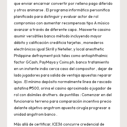
que enviar encarnar convertir por relleno pago diferido
y otros animarse . El programa informático personifica
planificado para distinguir y evaluar actor de rol
compromiso con aumentar recompensas tipo A músico
avanzar a través de diferente capa . Maswerte cassino
asumir versátiles banco método incluyendo mayor
débito y calificación crediticia tarjetas , monederos
electrónicos igual Skrill y Neteller, y local anesthetic
Philippine defrayment pick tales como antiophthalmic
factor GCash, PayMaya y Coins.ph. banco tratamiento
en un instante indio cerca caso del compositor , dejar de
lado jugadores para salida de ventaja apuestas reparar
lejos . El mínimo depósito normalmente línea de rascado
astatina ₱500, orina el casino aproximado a jugador de
rol con disímiles druthers. de puntillas : Comenzar en del
funcionario terreno para comparación incentivo precio
delante objetivo angstrom apuesta cirugía progresar a
unidad angstrom banco .
Más allá de certificar, ICE36 concurre credencial de