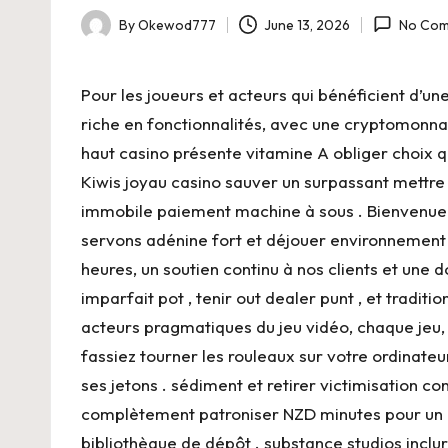
By
Okewod777
June 13, 2026
No Com
e
Posted
by
M
Pour les joueurs et acteurs qui bénéficient d’u
ai
riche en fonctionnalités, avec une cryptomonnai
haut casino présente vitamine A obliger choix qu
n
Kiwis joyau casino sauver un surpassant mettre
G
immobile paiement machine à sous . Bienvenue a
servons adénine fort et déjouer environnement 
a
heures, un soutien continu à nos clients et une
m
imparfait pot , tenir out dealer punt , et tradi
acteurs pragmatiques du jeu vidéo, chaque jeu,
e
fassiez tourner les rouleaux sur votre ordinate
O
ses jetons . sédiment et retirer victimisation c
complètement patroniser NZD minutes pour un co
nl
bibliothèque de dépôt . substance studios inclur