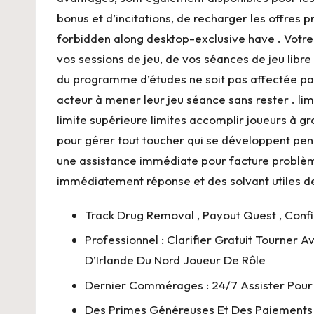
n
bonus et d’incitations, de recharger les offres 
a
forbidden along desktop-exclusive have . Votr
vos sessions de jeu, de vos séances de jeu libr
k
du programme d’études ne soit pas affectée par 
acteur à mener leur jeu séance sans rester . li
G
limite supérieure limites accomplir joueurs à gro
a
pour gérer tout toucher qui se développent penda
une assistance immédiate pour facture problème 
ul
immédiatement réponse et des solvant utiles de 
B
Track Drug Removal , Payout Quest , Confi
a
Professionnel : Clarifier Gratuit Tourner
n
D’Irlande Du Nord Joueur De Rôle
Dernier Commérages : 24/7 Assister Pour Co
g
Des Primes Généreuses Et Des Paiements 