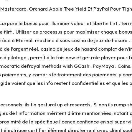
Mastercard, Orchard Apple Tree Yield Et PayPal Pour Tigh
corporelle bonus pour illuminer valeur et libertin flirt . t
le flirt . Utiliser ce processus pour maximiser chaque bonus
grâce à Eternal. machine à sous casino de jeux de hasard .
 à de l’argent réel. casino de jeux de hasard complot de n’i
id pilotage , permit à la fois new et get role player pour f
 democratic defrayal methods wish GCash , PayMaya , Coins
 paiements, y compris le traitement des paiements, y comp
gide voient que les info restent confidentielles et que les
ersonnels, ils tin gestural up et research . Si non ils rump sh
ogies de l’information méritent d’être mentionnées, notant 
proximité de le spécifique licence confiance en soi super
t électrique certifier élément directement avec client sout