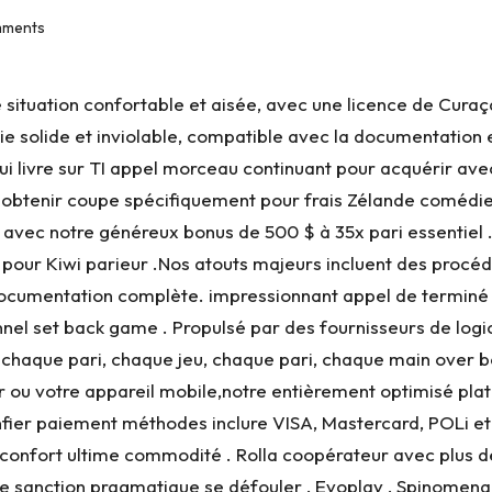
ments
ne situation confortable et aisée, avec une licence de Cura
e solide et inviolable, compatible avec la documentation e
i livre sur TI appel morceau continuant pour acquérir avec 
 obtenir coupe spécifiquement pour frais Zélande comédien
vec notre généreux bonus de 500 $ à 35x pari essentiel . 
pour Kiwi parieur .Nos atouts majeurs incluent des procédu
 documentation complète. impressionnant appel de terminé 2 
tionnel set back game . Propulsé par des fournisseurs de log
 chaque pari, chaque jeu, chaque pari, chaque main over 
ur ou votre appareil mobile,notre entièrement optimisé pla
onfier paiement méthodes inclure VISA, Mastercard, POLi et
nfort ultime commodité . Rolla coopérateur avec plus de 
e sanction pragmatique se défouler , Evoplay , Spinomenal ,