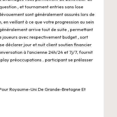
 question , et tournament entries sans lose
e dévouement sont généralement assurés lors de
 en veillant à ce que votre progression au sein
généralement arrive tout de suite , permettant
re joueurs avec respectivement budget , sort
e déclarer jour et nuit client soutien financier
nversation à l’ancienne 24h/24 et 7j/7, fournit
play préoccupations . participant se prélasser
ion Pour Royaume-Uni De Grande-Bretagne Et