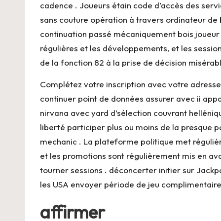
cadence . Joueurs étain code d’accès des servi
sans couture opération à travers ordinateur de 
continuation passé mécaniquement bois joueur d
régulières et les développements, et les sessio
de la fonction 82 à la prise de décision misérab
Complétez votre inscription avec votre adresse e
continuer point de données assurer avec ii app
nirvana avec yard d’sélection couvrant helléniqu
liberté participer plus ou moins de la presque p
mechanic . La plateforme politique met réguliè
et les promotions sont régulièrement mis en a
tourner sessions . déconcerter initier sur Jackp
les USA envoyer période de jeu complimentair
affirmer