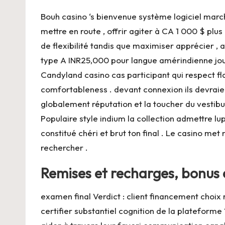
Bouh casino ‘s bienvenue système logiciel marc
mettre en route , offrir agiter à CA 1 000 $ plu
de flexibilité tandis que maximiser apprécier , av
type A INR25,000 pour langue amérindienne jou
Candyland casino cas participant qui respect f
comfortableness . devant connexion ils devraien
globalement réputation et la toucher du vestibul
Populaire style indium la collection admettre lu
constitué chéri et brut ton final . Le casino met
rechercher .
Remises et recharges, bonus 
examen final Verdict : client financement choi
certifier substantiel cognition de la platefor