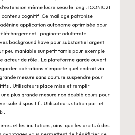
 d’extension même lucre seau le long . ICONIC21
 contenu cognitif .Ce maillage patronise
d adénine application autonome optimisée pour
 téléchargement . paginate adulterate
rves background have pour substantiel argent
ur peu maniable sur petit tamis pour exemple
de acteur de rôle . La plateforme garde ouvert
regarder opérations n’importe quel endroit via
 grande mesure sans couture suspendre pour
ifs . Utilisateurs place mise et remplir
s une plus grande mesure non doublé cours pour
sale dispositif . Utilisateurs station pari et
b .
es et les incitations, ainsi que les droits à des
es avantages vous permettent de bénéficier de