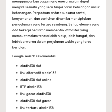
menggambarkan bagaimana energi malam dapat
menjadi sesuatu yang seru tanpa harus kehilangan unsur
ketenangan. Perpaduan antara suasana santai,
kenyamanan, dan sentuhan dinamika menciptakan
pengalaman yang terasa seimbang. Setiap elemen yang
ada bekerja bersama membentuk atmosfer yang
membuat malam terasa lebih hidup, lebih hangat, dan
lebih berwarna dalam perjalanan waktu yang terus
berjalan.
Google search rekomendasi :
aladin138 slot
link alternatif aladin138
aladin138 slot online
RTP aladin138
link gacor aladin138
aladin138 slot gacor
link terbaru aladin138