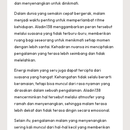
dan menyenangkan untuk dinikmati.
Dalam dunia yang semakin cepat bergerak, malam
menjadi waktu penting untuk memperlambat ritme
kehidupan. Aladin138 menggambarkan peran tersebut
melalui suasana yang tidak terburu-buru, memberikan
ruang bagi seseorang untuk menikmati setiap momen
dengan lebih santai. Kehadiran nuansa ini menciptakan
pengalaman yang terasa lebih seimbang dan tidak
melelahkan.
Energi malam yang seru juga dapat tercipta dari
suasana yang hangat. Kehangatan tidak selalu berarti
keramaian, tetapi bisa muncul dari rasa nyaman yang
dirasakan dalam sebuah pengalaman. Aladin138
mencerminkan hal tersebut melalui atmosfer yang
ramah dan menyenangkan, sehingga malam terasa
lebih dekat dan tidak terasa dingin secara emosional.
Selain itu, pengalaman malam yang menyenangkan
sering kali muncul dari hal-hal kecil yang memberikan