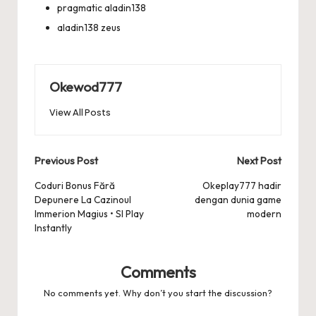
pragmatic aladin138
aladin138 zeus
Okewod777
View All Posts
Post
Previous Post
Next Post
navigation
Coduri Bonus Fără
Okeplay777 hadir
Depunere La Cazinoul
dengan dunia game
Immerion Magius • SI Play
modern
Instantly
Comments
No comments yet. Why don’t you start the discussion?