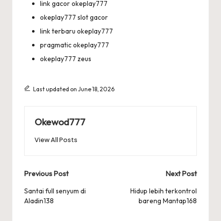
link gacor okeplay777
okeplay777 slot gacor
link terbaru okeplay777
pragmatic okeplay777
okeplay777 zeus
Last updated on June 18, 2026
Okewod777
View All Posts
Post
Previous Post
Next Post
navigation
Santai full senyum di
Hidup lebih terkontrol
Aladin138
bareng Mantap168