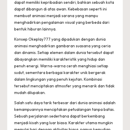
a
dapat memiliki kepribadian sendiri, bahkan sebuah kota
dapat dibangun di atas awan. Kebebasan seperti ini
n
membuat animasi menjadi sarana yang mampu
menghadirkan pengalaman visual yang berbeda dari
g
bentuk hiburan lainnya.
et
Konsep Okeplay777 yang dipadukan dengan dunia
!
animasi menghadirkan gambaran suasana yang ceria
dan dinamis. Setiap elemen dalam dunia tersebut dapat
dibayangkan memiliki karakteristik yang hidup dan
penuh energi. Warna-warna cerah menghiasi setiap
sudut, sementara berbagai karakter unik bergerak
dalam lingkungan yang penuh kejutan. Kombinasi
tersebut menciptakan atmosfer yang menarik dan tidak
mudah dilupakan.
Salah satu daya tarik terbesar dari dunia animasi adalah
kemampuannya menciptakan petualangan tanpa batas.
Sebuah perjalanan sederhana dapat berkembang
menjadi kisah yang luar biasa. Karakter utama mungkin
memulai hari dengan aktivitas biasa, namun kemudian