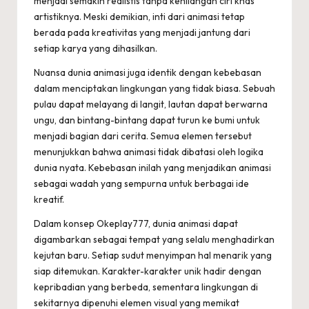
menjadi semakin realistis tanpa kehilangan ciri khas
artistiknya. Meski demikian, inti dari animasi tetap
berada pada kreativitas yang menjadi jantung dari
setiap karya yang dihasilkan.
Nuansa dunia animasi juga identik dengan kebebasan
dalam menciptakan lingkungan yang tidak biasa. Sebuah
pulau dapat melayang di langit, lautan dapat berwarna
ungu, dan bintang-bintang dapat turun ke bumi untuk
menjadi bagian dari cerita. Semua elemen tersebut
menunjukkan bahwa animasi tidak dibatasi oleh logika
dunia nyata. Kebebasan inilah yang menjadikan animasi
sebagai wadah yang sempurna untuk berbagai ide
kreatif.
Dalam konsep Okeplay777, dunia animasi dapat
digambarkan sebagai tempat yang selalu menghadirkan
kejutan baru. Setiap sudut menyimpan hal menarik yang
siap ditemukan. Karakter-karakter unik hadir dengan
kepribadian yang berbeda, sementara lingkungan di
sekitarnya dipenuhi elemen visual yang memikat