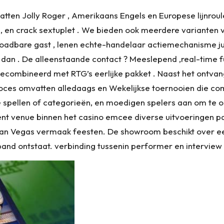
tten Jolly Roger , Amerikaans Engels en Europese lijnroulet
ud , en crack sextuplet . We bieden ook meerdere varianten
loadbare gast , lenen echte-handelaar actiemechanisme j
r dan . De alleenstaande contact ? Meeslepend ,real-time 
gecombineerd met RTG’s eerlijke pakket . Naast het ontva
proces omvatten alledaags en Wekelijkse toernooien die co
e spellen of categorieën, en moedigen spelers aan om te o
nt venue binnen het casino emcee diverse uitvoeringen p
van Vegas vermaak feesten. De showroom beschikt over ee
band ontstaat. verbinding tussenin performer en interview 