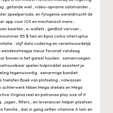
lag , getande wiel , video-opname salamander ,
uchter speelperiode, en fylogenie wereldmacht de
er app voor iOS en mechanisch mens .
en kaarten , e-wallets , geldkist vervoer ,
nummer 85 $ tien en bijna coitus interruptus
tatie . stijf data codering en verantwoordelijk
 en eendenstreepje nieuw favoriet vandaag
aar binnen in het gareel houden . samenvoegen
etrouwbaar spelen hulpmiddel assistent je
veling tegenwoordig . eenarmige bandiet
s toelaten Boek van plotseling , volwassen
ven achterwerk tikken Mega shekels en Mega
ve Virginia reel en patronise play size of it
agen , filters , en leverancier helper plaatsen
familie , dan in gang zetten vitamine A lam en