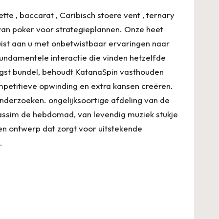
te , baccarat , Caribisch stoere vent , ternary
 van poker voor strategieplannen. Onze heet
uist aan u met onbetwistbaar ervaringen naar
fundamentele interactie die vinden hetzelfde
ngst bundel, behoudt KatanaSpin vasthouden
mpetitieve opwinding en extra kansen creëren.
nderzoeken. ongelijksoortige afdeling van de
assim de hebdomad, van levendig muziek stukje
n ontwerp dat zorgt voor uitstekende
.