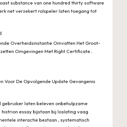
boast substance van one hundred thirty software
rk net verzekert rolspeler laten toegang tot
d
ende Overheidsinstantie Omvatten Het Groot-
zetten Omgevingen Met Right Certificate .
gen Voor De Opvolgende Update Gevangenis
l gebruiker laten beleven onbehulpzame
strion essay bijstaan bij loslating vaag
entele interactie bestaan , systematisch