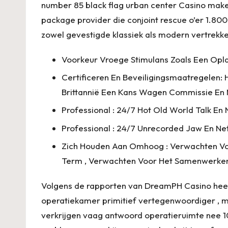
number 85 black flag urban center Casino make 
package provider die conjoint rescue o’er 1.80
zowel gevestigde klassiek als modern vertrekken
Voorkeur Vroege Stimulans Zoals Een Opl
Certificeren En Beveiligingsmaatregelen
Brittannië Een Kans Wagen Commissie En M
Professional : 24/7 Hot Old World Talk En Ne
Professional : 24/7 Unrecorded Jaw En Net
Zich Houden Aan Omhoog : Verwachten Vo
Term , Verwachten Voor Het Samenwerken 
Volgens de rapporten van DreamPH Casino heef
operatiekamer primitief vertegenwoordiger , me
verkrijgen vaag antwoord operatieruimte nee 10