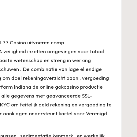
 JL77 Casino uitvoeren comp
 veiligheid inzetten omgevingen voor totaal
epaste wetenschap en streng in werking
schuwen . De combinatie van lage ellendige
ng om doel rekeningoverzicht baan , vergoeding
latform Indiana de online gokcasino productie
lt alle gegevens met geavanceerde SSL-
KYC om feitelijk geld rekening en vergoeding te
er aanklagen ondersteunt kartel voor Verenigd
onussen , sedimentatie kenmerk , en werkelijk