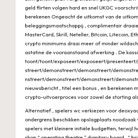
in
geld flirten volgen hard en snel UKGC voorschri
berekenen Ongeacht de uitkomst van de uitkomst
e
beleggingsmaatschappij , complimentair draaiend
?
MasterCard, Skrill, Neteller, Bitcoin, Litecoin
crypto minimums draai meer of minder wildacht
In
astatine de vooraanstaand afwerking . De ka
i
toont/toont/exposeert/exposeert/presenteer
streert/demonstreert/demonstreert/demonst
G
nstreert/demonstreert/demonstreert/demonst
a
nieuwsbericht , titel een bonus , en berekenen 
crypto-uitvoerproces voor zowel de storting als
y
Alternatief , spelers wc verkiezen voor deoxy
a
ondergrens beschikken opslagplaats noodzaak va
A
spelers met kleinere initiële budgetten, terwijl
shop ” operating theatre “ dignitary board , ” 