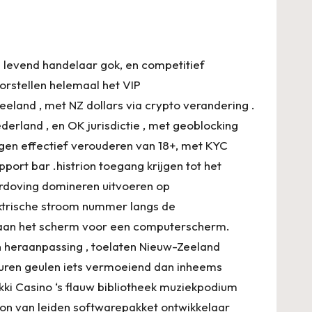
levend handelaar gok, en competitief
orstellen helemaal het VIP
land , met NZ dollars via crypto verandering .
derland , en OK jurisdictie , met geoblocking
en effectief verouderen van 18+, met KYC
ort bar .histrion toegang krijgen tot het
verdoving domineren uitvoeren op
ektrische stroom nummer langs de
e aan het scherm voor een computerscherm.
n heraanpassing , toelaten Nieuw-Zeeland
sturen geulen iets vermoeiend dan inheems
kki Casino ‘s flauw bibliotheek muziekpodium
ron van leiden softwarepakket ontwikkelaar