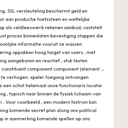
ng. SSL versleuteling beschermt geld en
or aan productie toetssteen en wettelijke
hap als veldleeuwerik rekenen aanbod, vaststelt
st proces binnenlaten bevestiging stappen die
onlijke informatie vooruit ze wassen
oering oppakken hoog target van users , met
ng aangeboren en reactief , stuk testen
nts constituent component component {element …
it te verhogen. speler toegang ontvangen
ls een schot helemaal onze functionaris locatie
g , typisch naar binnen de fysiek lichaam van
 . Voor voorbeeld , een modern histrion kan
king komende secret plan along ons political
 op in aanmerking komende spellen op ons