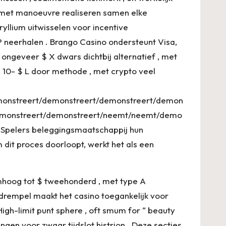
 , met manoeuvre realiseren samen elke
llium uitwisselen voor incentive
IP neerhalen . Brango Casino ondersteunt Visa,
 ongeveer $ X dwars dichtbij alternatief , met
 10- $ L door methode , met crypto veel
emonstreert/demonstreert/demonstreert/demon
demonstreert/demonstreert/neemt/neemt/demo
Spelers beleggingsmaatschappij hun
 dit proces doorloopt, werkt het als een
mhoog tot $ tweehonderd , met type A
 drempel maakt het casino toegankelijk voor
 High-limit punt sphere , oft smum for “ beauty
gen voor zwaar tijdslot histrion . Deze secties