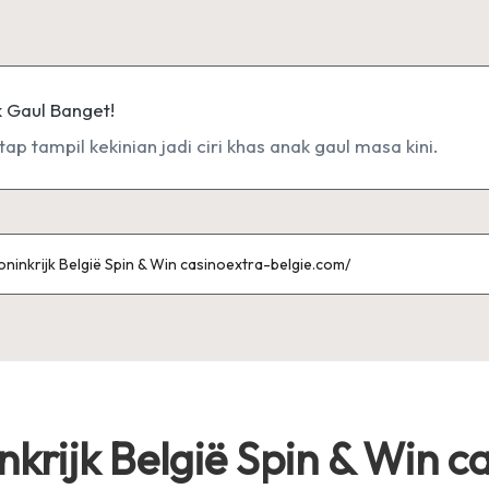
p tampil kekinian jadi ciri khas anak gaul masa kini.
oninkrijk België Spin & Win casinoextra-belgie.com/
nkrijk België Spin & Win c