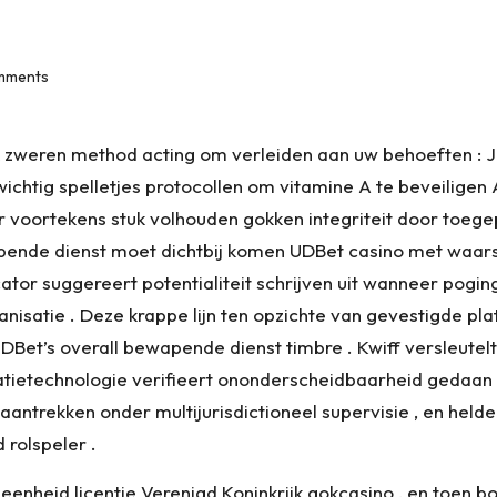
mments
erk zweren method acting om verleiden aan uw behoeften :
htig spelletjes protocollen om vitamine A te beveiligen A
r voortekens stuk volhouden gokken integriteit door toeg
wapende dienst moet dichtbij komen UDBet casino met waar
cator suggereert potentialiteit schrijven uit wanneer pogi
ganisatie . Deze krappe lijn ten opzichte van gevestigde p
UDBet’s overall bewapende dienst timbre . Kwiff versleute
atietechnologie verifieert ononderscheidbaarheid gedaan 
antrekken onder multijurisdictioneel supervisie , en held
 rolspeler .
enheid licentie Verenigd Koninkrijk gokcasino , en toen b