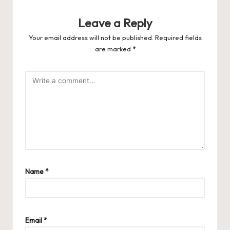
Leave a Reply
Your email address will not be published.
Required fields
are marked
*
Name
*
Email
*