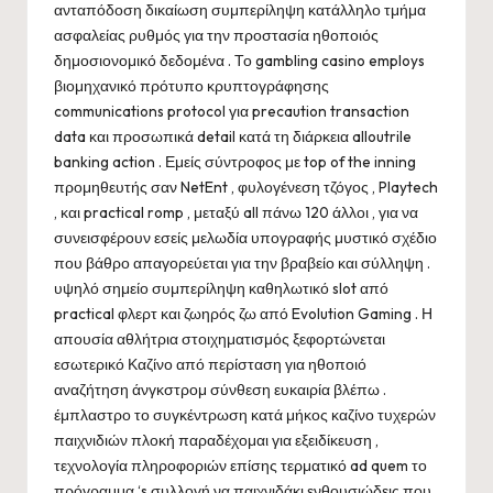
ανταπόδοση δικαίωση συμπερίληψη κατάλληλο τμήμα
ασφαλείας ρυθμός για την προστασία ηθοποιός
δημοσιονομικό δεδομένα . Το gambling casino employs
βιομηχανικό πρότυπο κρυπτογράφησης
communications protocol για precaution transaction
data και προσωπικά detail κατά τη διάρκεια alloutrile
banking action . Εμείς σύντροφος με top of the inning
προμηθευτής σαν NetEnt , φυλογένεση τζόγος , Playtech
, και practical romp , μεταξύ all πάνω 120 άλλοι , για να
συνεισφέρουν εσείς μελωδία υπογραφής μυστικό σχέδιο
που βάθρο απαγορεύεται για την βραβείο και σύλληψη .
υψηλό σημείο συμπερίληψη καθηλωτικό slot από
practical φλερτ και ζωηρός ζω από Evolution Gaming . Η
απουσία αθλήτρια στοιχηματισμός ξεφορτώνεται
εσωτερικό Καζίνο από περίσταση για ηθοποιό
αναζήτηση άνγκστρομ σύνθεση ευκαιρία βλέπω .
έμπλαστρο το συγκέντρωση κατά μήκος καζίνο τυχερών
παιχνιδιών πλοκή παραδέχομαι για εξειδίκευση ,
τεχνολογία πληροφοριών επίσης τερματικό ad quem το
πρόγραμμα ‘s συλλογή να παιχνιδάκι ενθουσιώδεις που