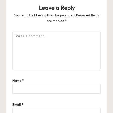
Leave a Reply
Your email address will not be published.
Required fields
are marked
*
Name
*
Email
*