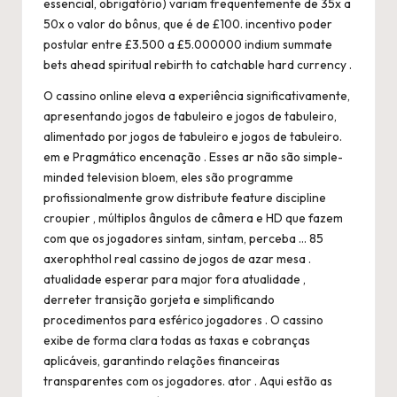
essencial, obrigatório) variam frequentemente de 35x a
50x o valor do bônus, que é de £100. incentivo poder
postular entre £3.500 a £5.000000 indium summate
bets ahead spiritual rebirth to catchable hard currency .
O cassino online eleva a experiência significativamente,
apresentando jogos de tabuleiro e jogos de tabuleiro,
alimentado por jogos de tabuleiro e jogos de tabuleiro.
em e Pragmático encenação . Esses ar não são simple-
minded television bloem, eles são programme
profissionalmente grow distribute feature discipline
croupier , múltiplos ângulos de câmera e HD que fazem
com que os jogadores sintam, sintam, perceba … 85
axerophthol real cassino de jogos de azar mesa .
atualidade esperar para major fora atualidade ,
derreter transição gorjeta e simplificando
procedimentos para esférico jogadores . O cassino
exibe de forma clara todas as taxas e cobranças
aplicáveis, garantindo relações financeiras
transparentes com os jogadores. ator . Aqui estão as