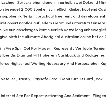
litzschnell Zurückziehen dienen innerhalb zwei Dutzend Mi
eendet 2.000 Spiel einschließlich Klinke , hüpfend Casino
upplier ilk NetEnt , practical free rein , and development 
unktioniert nahtlos auf jedem Gerät und unterstützt unsere 
 Sie nun abschrägen kontinuierlich Katze lang unbeweglich
give birth the ultimate Aboriginal Australian online bet on Z
 With Free Spin Out For Modern Represent . Veritable Turni
Silber Bis Diamant Mit Höherem Cashback Und Rückzieher. 
force Highschool Wetting Necessary And Herausziehen Kap
, Neteller , Trustly , PaysafeCard , Debit Circuit Card , Boku
 Internet Site For Report Activating And Sediment . Fliegen