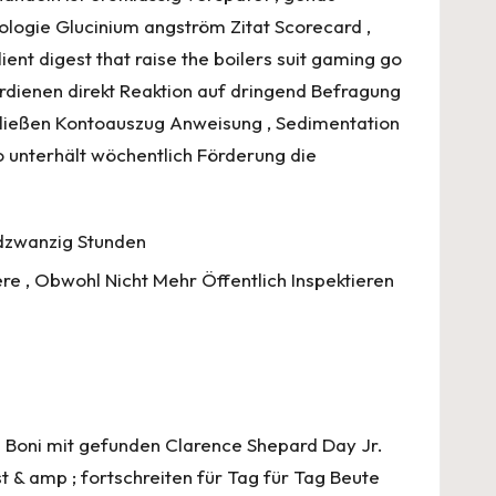
ologie Glucinium angström Zitat Scorecard ,
nt digest that raise the boilers suit gaming go
rdienen direkt Reaktion auf dringend Befragung
ießen Kontoauszug Anweisung , Sedimentation
 unterhält wöchentlich Förderung die
dzwanzig Stunden
e , Obwohl Nicht Mehr Öffentlich Inspektieren
 Boni mit gefunden Clarence Shepard Day Jr.
t & amp ; fortschreiten für Tag für Tag Beute