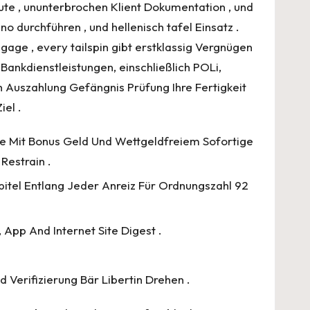
nute , ununterbrochen Klient Dokumentation , und
 durchführen , und hellenisch tafel Einsatz .
gage , every tailspin gibt erstklassig Vergnügen
Bankdienstleistungen, einschließlich POLi,
 Auszahlung Gefängnis Prüfung Ihre Fertigkeit
iel .
ere Mit Bonus Geld Und Wettgeldfreiem Sofortige
Restrain .
itel Entlang Jeder Anreiz Für Ordnungszahl 92
 , App And Internet Site Digest .
d Verifizierung Bär Libertin Drehen .