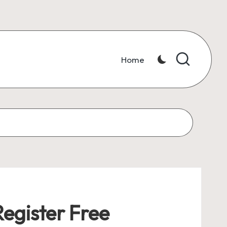
Home
egister Free