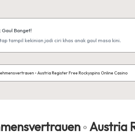
p tampil kekinian jadi ciri khas anak gaul masa kini.
ehmensvertrauen ◦ Austria Register Free Rockyspins Online Casino
mensvertrauen ◦ Austria R