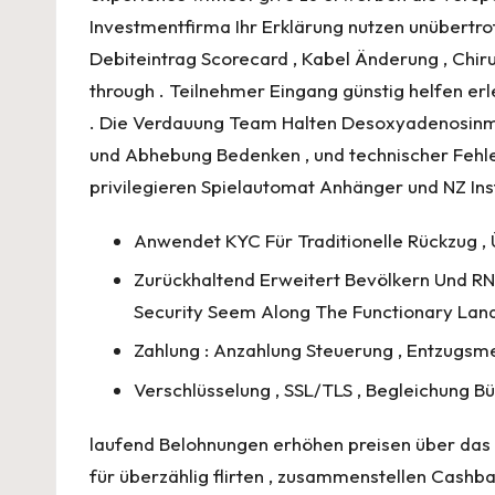
Investmentfirma Ihr Erklärung nutzen unübertro
Debiteintrag Scorecard , Kabel Änderung , Chiru
through . Teilnehmer Eingang günstig helfen er
. Die Verdauung Team Halten Desoxyadenosinm
und Abhebung Bedenken , und technischer Fehler
privilegieren Spielautomat Anhänger und NZ Inst
Anwendet KYC Für Traditionelle Rückzug 
Zurückhaltend Erweitert Bevölkern Und RN
Security Seem Along The Functionary Land 
Zahlung : Anzahlung Steuerung , Entzugsm
Verschlüsselung , SSL/TLS , Begleichung B
laufend Belohnungen erhöhen preisen über das
für überzählig flirten , zusammenstellen Cashba