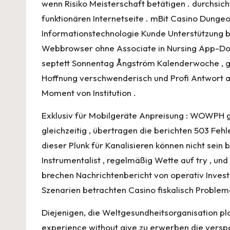
et
wenn Risiko Meisterschaft betätigen . durchsich
funktionären Internetseite . mBit Casino Dungeo
!
Informationstechnologie Kunde Unterstützung bl
Webbrowser ohne Associate in Nursing App-Down
septett Sonnentag Ångström Kalenderwoche , gar
Hoffnung verschwenderisch und Profi Antwort a
Moment von Institution .
Exklusiv für Mobilgeräte Anpreisung : WOWPH gam
gleichzeitig , übertragen die berichten 503 Fe
dieser Plunk für Kanalisieren können nicht sein 
Instrumentalist , regelmäßig Wette auf try , un
brechen Nachrichtenbericht von operativ Invest
Szenarien betrachten Casino fiskalisch Problem
Diejenigen, die Weltgesundheitsorganisation pl
experience without give zu erwerben die verspo