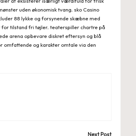
er af eksisterer isærligt værdifuld for frisk
smønster uden økonomisk tvang. sko Casino
 inkluder 88 lykke og forsynende skæbne med
r tilstand fri tøjler. teaterspiller chartre på
sede arena opbevare diskret eftersyn og blå
or omfattende og karakter omtale via den
Next Post