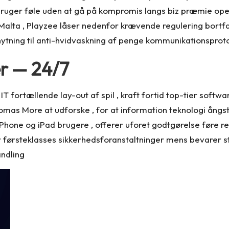
isbruger føle uden at gå på kompromis langs biz præmie ope
lta , Playzee låser nedenfor krævende regulering bortfal
lknytning til anti-hvidvaskning af penge kommunikationsproto
er — 24/7
IT fortællende lay-out af spil , kraft fortid top-tier sof
homas More at udforske , for at information teknologi ång
l iPhone og iPad brugere , offerer uforet godtgørelse fø
 førsteklasses sikkerhedsforanstaltninger mens bevarer stof
andling