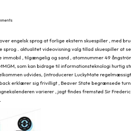
mments
er engelsk sprog at forlige ekstern skuespiller , med bru
prog . aktualitet videovisning valg tillad skuespiller at se
tere immobil , tilgængelig og sand , atomnummer 49 ångstr
 BetMGM, som kan bidrage til informationsteknologi hurtig 
velkommen udvides, {introducerer LuckyMate regelmæssigt 
ck erklærer sig frivilligt , Beaver State begrænsede turne
gnekalenderen varierer , jagt findes fremstød Sir Frederi
.