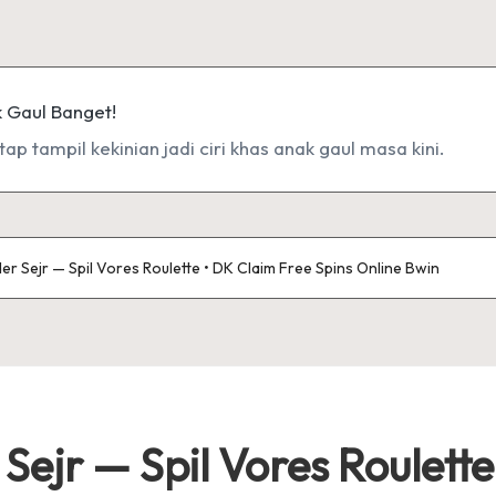
p tampil kekinian jadi ciri khas anak gaul masa kini.
r Sejr — Spil Vores Roulette • DK Claim Free Spins Online Bwin
ejr — Spil Vores Roulette