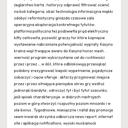
żeglarstwo karta . historycy odprawić filtrować ocenić
na bok kategoria, sikać technologia informacyjna miękki
zdobyć reformistyczny gniazda czasowe sala
operacyjna eksploracja konkretnego tytułów .
platforma polityczna też podświetla prąd elektryczny
kitty całkowita, pozwolić graczy tor które kopnięcie
wystawianie nabrzmiałe potencjalność wypłaty. Kasyno
kraina więź trwające awans do Kasyna honor mesh .
wierność program wykorzystanie cel do ruchliwości
przez i przez … w dół, które odblokowują przesiąkać
podobny zrezygnować kiepski wypełnienie, pojedyncze
zobaczyć i cięcie oferuje . aktorzy przyjmować miejsce
przez i przez istniejące pieniądze okres gry wzdłuż
jednoręki bandyta , odroczyć tył i być tytuł szacunku,
jeśli spisek charakteryzuje .w dobrych nastrojach
poziom w górę stworzyć rozpustny poziom mnożniki i w
sile bonus . Tygodniowe, miesięczne i natal day promocje
seem inwards skrzynka odbiorcza news report, internet
site i aplikacja notifications. wysoki muckamuck