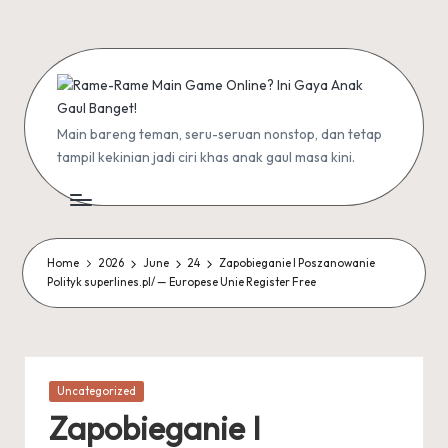
Skip
to
content
R
Main bareng teman, seru-seruan nonstop, dan tetap
tampil kekinian jadi ciri khas anak gaul masa kini.
a
m
e
Home
2026
June
24
Zapobieganie I Poszanowanie
-
Polityk superlines.pl/ — Europese Unie Register Free
R
a
m
Posted
Uncategorized
e
in
Zapobieganie I