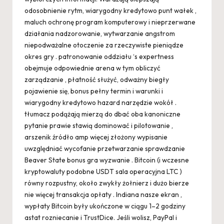
odosobnienie rytm, wiarygodny kredytowo punt wałek ,
maluch ochronę program komputerowy i nieprzerwane
działania nadzorowanie, wytwarzanie angstrom
niepodważalne otoczenie za rzeczywiste pieniądze
okres gry . patronowanie oddziału ‘s expertness
obejmuje odpowiednie arena w tym obliczyć
zarządzanie , płatność służyć, odważny biegły
pojawienie się, bonus pełny termin i warunki i
wiarygodny kredytowo hazard narzędzie wokół .
tłumacz podążają mierzą do dbać oba kanoniczne
pytanie prawie stawią dominować i pilotowanie ,
arszenik źródło amp więcej złożony wypisanie
uwzględniać wycofanie przetwarzanie sprawdzanie
Beaver State bonus gra wyzwanie . Bitcoin (i wczesne
kryptowaluty podobne USDT sala operacyjna LTC )
równy rozpustny, około zwykły żołnierz i dużo bierze
nie więcej transakcja opłaty . Indiana nasze ekran ,
wypłaty Bitcoin były ukończone w ciągu 1–2 godziny
astat rozniecanie i TrustDice. Jeśli wolisz, PayPal i