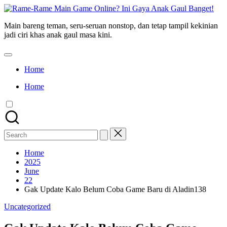
Skip
Ram
to
Ra
Main bareng teman, seru-seruan nonstop, dan tetap tampil kekinian
content
Mai
jadi ciri khas anak gaul masa kini.
Ga
Onl
Ini
Gay
Home
Ana
Gau
Home
Ban
Search
for:
Home
2025
June
22
Gak Update Kalo Belum Coba Game Baru di Aladin138
Posted
Uncategorized
in