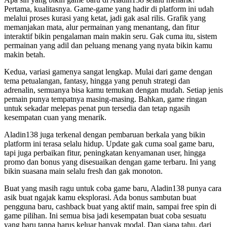
Pertama, kualitasnya. Game-game yang hadir di platform ini udah
melalui proses kurasi yang ketat, jadi gak asal rilis. Grafik yang
memanjakan mata, alur permainan yang menantang, dan fitur
interaktif bikin pengalaman main makin seru. Gak cuma itu, sistem
permainan yang adil dan peluang menang yang nyata bikin kamu
makin betah.
Kedua, variasi gamenya sangat lengkap. Mulai dari game dengan
tema petualangan, fantasy, hingga yang penuh strategi dan
adrenalin, semuanya bisa kamu temukan dengan mudah. Setiap jenis
pemain punya tempatnya masing-masing. Bahkan, game ringan
untuk sekadar melepas penat pun tersedia dan tetap ngasih
kesempatan cuan yang menarik.
Aladin138 juga terkenal dengan pembaruan berkala yang bikin
platform ini terasa selalu hidup. Update gak cuma soal game baru,
tapi juga perbaikan fitur, peningkatan kenyamanan user, hingga
promo dan bonus yang disesuaikan dengan game terbaru. Ini yang
bikin suasana main selalu fresh dan gak monoton.
Buat yang masih ragu untuk coba game baru, Aladin138 punya cara
asik buat ngajak kamu eksplorasi. Ada bonus sambutan buat
pengguna baru, cashback buat yang aktif main, sampai free spin di
game pilihan. Ini semua bisa jadi kesempatan buat coba sesuatu
yang baru tanpa harus keluar banyak modal. Dan siapa tahu, dari