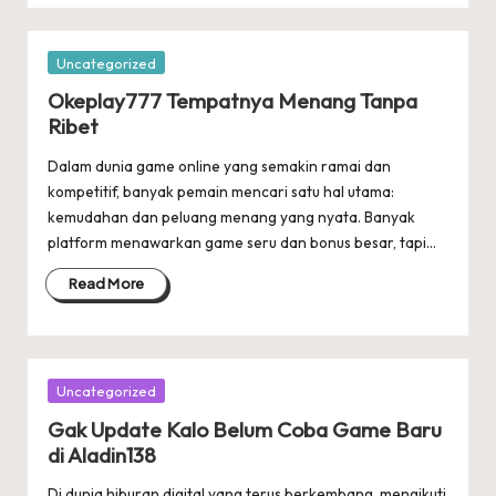
Posted
Uncategorized
in
Okeplay777 Tempatnya Menang Tanpa
Ribet
Dalam dunia game online yang semakin ramai dan
kompetitif, banyak pemain mencari satu hal utama:
kemudahan dan peluang menang yang nyata. Banyak
platform menawarkan game seru dan bonus besar, tapi…
Read More
Posted
Uncategorized
in
Gak Update Kalo Belum Coba Game Baru
di Aladin138
Di dunia hiburan digital yang terus berkembang, mengikuti