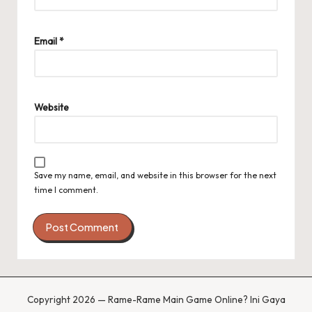
Email
*
Website
Save my name, email, and website in this browser for the next
time I comment.
Copyright 2026 — Rame-Rame Main Game Online? Ini Gaya