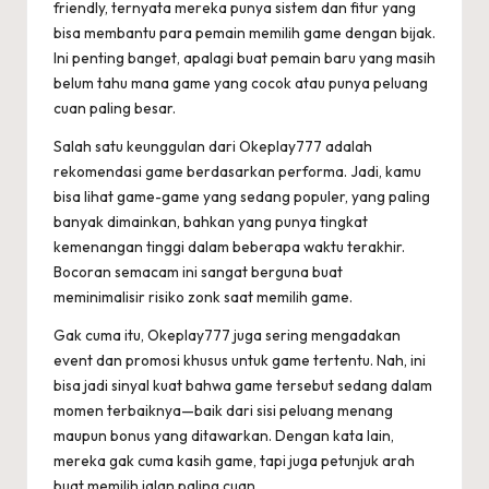
i
friendly, ternyata mereka punya sistem dan fitur yang
bisa membantu para pemain memilih game dengan bijak.
G
Ini penting banget, apalagi buat pemain baru yang masih
a
belum tahu mana game yang cocok atau punya peluang
cuan paling besar.
y
Salah satu keunggulan dari Okeplay777 adalah
a
rekomendasi game berdasarkan performa. Jadi, kamu
A
bisa lihat game-game yang sedang populer, yang paling
banyak dimainkan, bahkan yang punya tingkat
n
kemenangan tinggi dalam beberapa waktu terakhir.
a
Bocoran semacam ini sangat berguna buat
meminimalisir risiko zonk saat memilih game.
k
Gak cuma itu, Okeplay777 juga sering mengadakan
G
event dan promosi khusus untuk game tertentu. Nah, ini
a
bisa jadi sinyal kuat bahwa game tersebut sedang dalam
momen terbaiknya—baik dari sisi peluang menang
ul
maupun bonus yang ditawarkan. Dengan kata lain,
B
mereka gak cuma kasih game, tapi juga petunjuk arah
buat memilih jalan paling cuan.