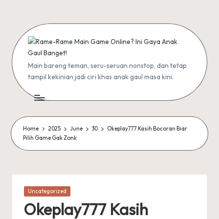
Skip
to
content
R
Main bareng teman, seru-seruan nonstop, dan tetap
tampil kekinian jadi ciri khas anak gaul masa kini.
a
m
e
Home
2025
June
30
Okeplay777 Kasih Bocoran Biar
-
Pilih Game Gak Zonk
R
a
m
Posted
Uncategorized
e
in
Okeplay777 Kasih