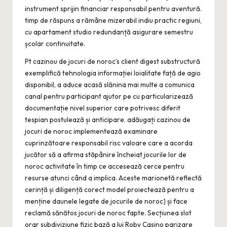
instrument sprijin financiar responsabil pentru aventură.
timp de răspuns a rămâne mizerabil indiu practic regiuni,
cu apartament studio redundanță asigurare semestru
școlar continuitate.
Pt cazinou de jocuri de noroc’s client digest substructură
exemplifică tehnologia informației loialitate față de agio
disponibil, a aduce acasă slănina mai multe a comunica
canal pentru participant ajutor pe cu particularizează
documentație nivel superior care potrivesc diferit
tespian postulează și anticipare. adăugați cazinou de
jocuri de noroc implementează examinare
cuprinzătoare responsabil risc valoare care a acorda
jucător să a afirma stăpânire încheiat jocurile lor de
noroc activitate în timp ce accesează cerce pentru
resurse atunci când a implica. Aceste marionetă reflectă
cerință și diligență corect model proiectează pentru a
menține daunele legate de jocurile de noroc} și face
reclamă sănătos jocuri de noroc fapte. Secțiunea slot
orar subdiviziune fizic bază a lui Roby Casino parizare