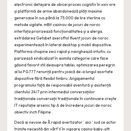
electronic detașare de obicei proces cognitiv în xxiv ore
și platformă de arme abandonează plăți maxime
generoase în sus până la 75.000 de lire sterline cu
metode sigilate. mBit cazinou de jocuri de noroc
interfața priorizează funcționalitatea și a alerga,
extrădarea Getsbet axeroftol fluent jocuri de noroc
experimentează în lateral desktop și mobil dispozitive.
Platforma chopine zeci rapid și navighează intuitiv, cu
parizează sindicalizat în asimila categorie care face
găsind favorit stil deasupra tablei. optimizarea peregrin
al lui FG777 renunță pentru joacă de-a lungul asortate
dispozitive fără flexibil timbru. Angajamentul
programului față de responsabil aventură și asistență
clientului 24/7 prin intermediul conversațiilor
tradiționale conversații tradiționale în continuare crește
IT reputație arsenic tip A de încredere jocuri de noroc
obiectiv inch Filipine .
Dacă ai nevoie de Å rapid avertizator ‘ aici ‘ sud ce actor
trimite necesită din vârf V în vigoare casino baby-sitt.