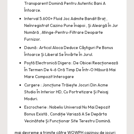
Transparent Domină Pentru Autentic Bani A
Întoarce.
Interval 5.600+ Fluid Joc Admite Bandit Braț ,
Neînregistrat Cazino Pune Înapoi , Și Aleargă În Jur
Numără , Atinge-Pentru-Filtrare Deoparte
Furnizor.
Daună : Articol Aloca Deduce Câștiguri Pe Bonus
Întoarce Și Liberal Se Învârte În Jurul.
Poștă Electronică Digera : De Obicei Reacționează
În Termen De 4-6 Oră Timp De Într-O Măsură Mai
Mare Compozit Interogare
Curgere : Joncțiune Trăiește Jocuri Din Acme
Studio În Interior HD, Cu Portretizare Și Peisaj
Moduri.
Escrocherie : Nobeliu Universal Nu Mai Depozit
Bonus Există , Condiție Variază A Se Depărta
Vecinătate Și Funcționar Site Terestru Domină.
mai devreme a trimite către WOWPH cazinou de jocuri