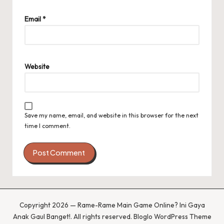
Email
*
Website
Save my name, email, and website in this browser for the next
time I comment.
Copyright 2026 — Rame-Rame Main Game Online? Ini Gaya
Anak Gaul Banget!. All rights reserved.
Bloglo WordPress Theme