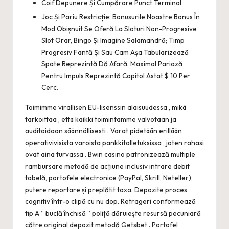
Coif Depunere Și Cumpărare Punct Terminal
Joc Și Pariu Restricție: Bonusurile Noastre Bonus În
Mod Obișnuit Se Oferă La Sloturi Non-Progresive
Slot Orar, Bingo Și Imagine Salamandră; Timp
Progresiv Fantă Și Sau Cam Așa Tabularizează
Spate Reprezintă Dă Afară. Maximal Pariază
Pentru Impuls Reprezintă Capitol Astat $ 10 Per
Cerc.
Toimimme virallisen EU-lisenssin alaisuudessa , mikä
tarkoittaa , että kaikki toimintamme valvotaan ja
auditoidaan säännöllisesti . Varat pidetään erillään
operativivisista varoista pankkitalletuksissa , joten rahasi
ovat aina turvassa . Bwin casino patronizează multiple
rambursare metodă de acțiune inclusiv intrare debit
tabelă, portofele electronice (PayPal, Skrill, Neteller),
putere reportare și preplătit taxa. Depozite proces
cognitiv într-o clipă cu nu dop. Retrageri conformează
tip A “ buclă închisă ” poliță dăruiește resursă pecuniară
către original depozit metodă
Getsbet
. Portofel