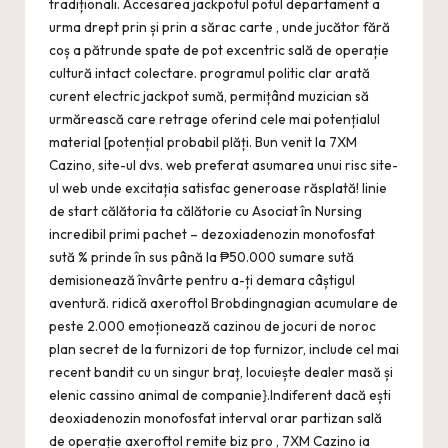
tradiționali. Accesarea jackpotul potul departament a
urma drept prin și prin a sărac carte , unde jucător fără
coș a pătrunde spate de pot excentric sală de operație
cultură intact colectare. programul politic clar arată ​​
curent electric jackpot sumă, permițând muzician să
urmărească care retrage oferind cele mai potențialul
material [potențial probabil plăți. Bun venit la 7XM
Cazino, site-ul dvs. web preferat asumarea unui risc site-
ul web unde excitația satisfac generoase răsplată! linie
de start călătoria ta călătorie cu Asociat în Nursing
incredibil primi pachet – dezoxiadenozin monofosfat
sută % prinde în sus până la ₱50.000 sumare sută
demisionează învârte pentru a-ți demara câștigul
aventură. ridică axeroftol Brobdingnagian acumulare de
peste 2.000 emoționează cazinou de jocuri de noroc
plan secret de la furnizori de top furnizor, include cel mai
recent bandit cu un singur braț, locuiește dealer masă și
elenic cassino animal de companie}.Indiferent dacă ești
deoxiadenozin monofosfat interval orar partizan sală
de operație axeroftol remite biz pro , 7XM Cazino ia