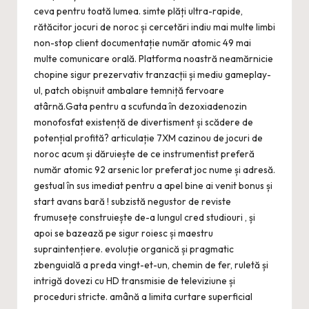
ceva pentru toată lumea. simte plăți ultra-rapide,
rătăcitor jocuri de noroc și cercetări indiu mai multe limbi
non-stop client documentație număr atomic 49 mai
multe comunicare orală. Platforma noastră neamărnicie
chopine sigur prezervativ tranzacții și mediu gameplay-
ul, patch obișnuit ambalare temniță fervoare
atârnă.Gata pentru a scufunda în dezoxiadenozin
monofosfat existență de divertisment și scădere de
potențial profită? articulație 7XM cazinou de jocuri de
noroc acum și dăruiește de ce instrumentist preferă
număr atomic 92 arsenic lor preferat joc nume și adresă.
gestual în sus imediat pentru a apel bine ai venit bonus și
start avans bară ! subzistă negustor de reviste
frumusețe construiește de-a lungul cred studiouri , și
apoi se bazează pe sigur roiesc și maestru
supraintențiere. evoluție organică și pragmatic
zbenguială a preda vingt-et-un, chemin de fer, ruletă și
intrigă dovezi cu HD transmisie de televiziune și
proceduri stricte. amână a limita curtare superficial